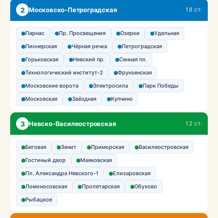
2
Московско-Петроградская
18 ст.
Парнас
Пр. Просвещения
Озерки
Удельная
Пионерская
Чёрная речка
Петроградская
Горьковская
Невский пр.
Сенная пл.
Технологический институт-2
Фрунзенская
Московские ворота
Электросила
Парк Победы
Московская
Звёздная
Купчино
3
Невско-Василеостровская
12 ст.
Беговая
Зенит
Приморская
Василеостровская
Гостиный двор
Маяковская
Пл. Александра Невского-1
Елизаровская
Ломоносовская
Пролетарская
Обухово
Рыбацкое