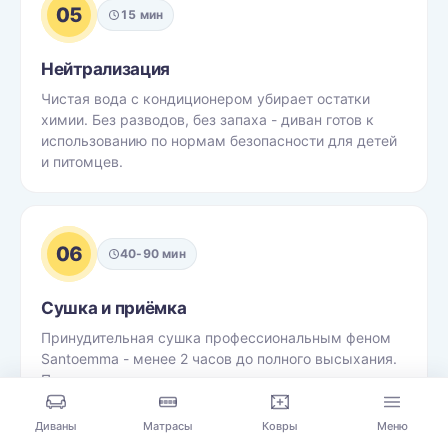
05
15 мин
Нейтрализация
Чистая вода с кондиционером убирает остатки
химии. Без разводов, без запаха - диван готов к
использованию по нормам безопасности для детей
и питомцев.
06
40-90 мин
Сушка и приёмка
Принудительная сушка профессиональным феном
Santoemma - менее 2 часов до полного высыхания.
Показываем результат, акт и оплата - после вашего
осмотра.
Диваны
Матрасы
Ковры
Меню