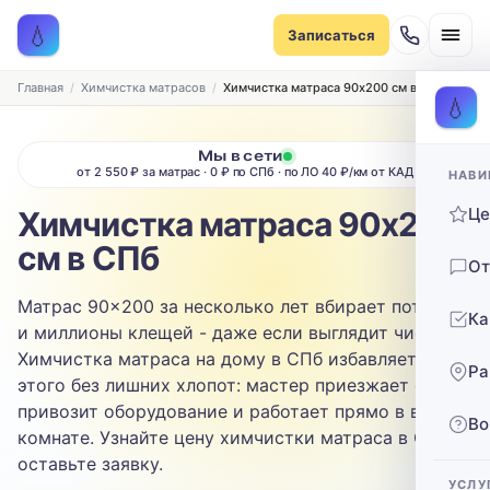
Записаться на химчистку
💧
Записаться
Рассчитаем стоимость и подберём удобное время
ТИП МЕБЕЛИ
Главная
Химчистка матрасов
Химчистка матраса 90х200 см в СПб
💧
Диван
Мы в сети
от 2 550 ₽ за матрас · 0 ₽ по СПб · по ЛО 40 ₽/км от КАД
НАВИ
ТИП ОБИВКИ
Ц
Химчистка матраса 90х200
Выберите ткань…
см в СПб
От
ЗАГРЯЗНЕНИЕ
Матрас 90×200 за несколько лет вбирает пот, пыль
Ка
Выберите загрязнение…
и миллионы клещей - даже если выглядит чистым.
Химчистка матраса на дому в СПб избавляет от
Ра
ТЕЛЕФОН
этого без лишних хлопот: мастер приезжает сам,
привозит оборудование и работает прямо в вашей
Во
комнате. Узнайте цену химчистки матраса в СПб -
оставьте заявку.
УСЛУ