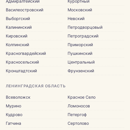
Адмиралтейский
Курортный
Василеостровский
Московский
Выборгский
Невский
Калининский
Петродворцовый
Кировский
Петроградский
Колпинский
Приморский
Красногвардейский
Пушкинский
Красносельский
Центральный
Кронштадтский
Фрунзенский
ЛЕНИНГРАДСКАЯ ОБЛАСТЬ
Всеволожск
Красное Село
Мурино
Ломоносов
Кудрово
Петергоф
Гатчина
Сертолово