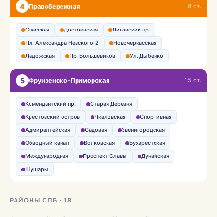
4
Правобережная
8 ст.
Спасская
Достоевская
Лиговский пр.
Пл. Александра Невского-2
Новочеркасская
Ладожская
Пр. Большевиков
Ул. Дыбенко
5
Фрунзенско-Приморская
15 ст.
Комендантский пр.
Старая Деревня
Крестовский остров
Чкаловская
Спортивная
Адмиралтейская
Садовая
Звенигородская
Обводный канал
Волковская
Бухарестская
Международная
Проспект Славы
Дунайская
Шушары
РАЙОНЫ СПБ · 18