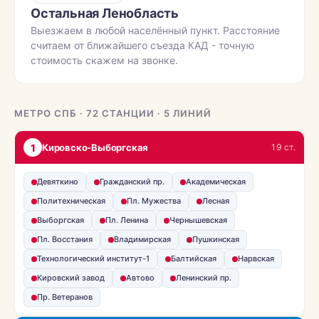
Остальная Ленобласть
Выезжаем в любой населённый пункт. Расстояние
считаем от ближайшего съезда КАД - точную
стоимость скажем на звонке.
МЕТРО СПБ · 72 СТАНЦИИ · 5 ЛИНИЙ
1
Кировско-Выборгская
19 ст.
Девяткино
Гражданский пр.
Академическая
Политехническая
Пл. Мужества
Лесная
Выборгская
Пл. Ленина
Чернышевская
Пл. Восстания
Владимирская
Пушкинская
Технологический институт-1
Балтийская
Нарвская
Кировский завод
Автово
Ленинский пр.
Пр. Ветеранов