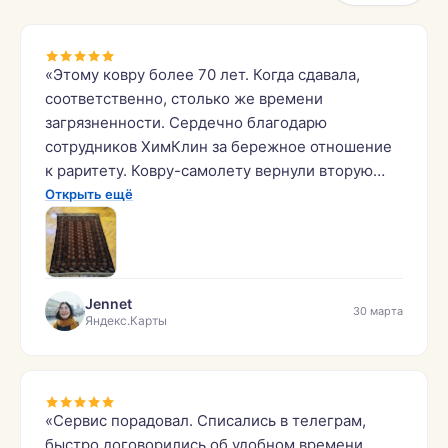
«Этому ковру более 70 лет. Когда сдавала,
соответственно, столько же времени
загрязненности. Сердечно благодарю
сотрудников ХимКлин за бережное отношение
к раритету. Ковру-самолету вернули вторую
жизнь!»
Открыть ещё
Jennet
30 марта
Яндекс.Карты
«Сервис порадовал. Списались в телеграм,
быстро договорились об удобном времени.