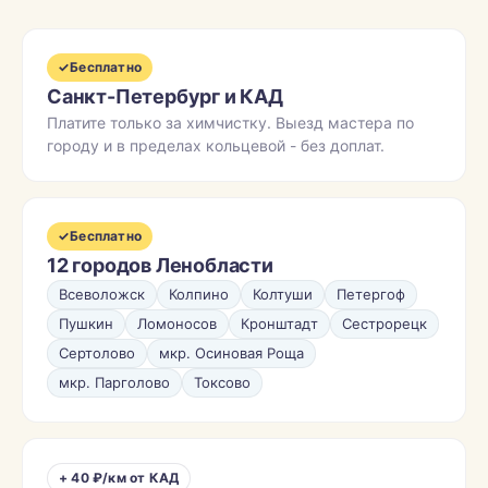
✓
Бесплатно
Санкт-Петербург и КАД
Платите только за химчистку. Выезд мастера по
городу и в пределах кольцевой - без доплат.
✓
Бесплатно
12 городов Ленобласти
Всеволожск
Колпино
Колтуши
Петергоф
Пушкин
Ломоносов
Кронштадт
Сестрорецк
Сертолово
мкр. Осиновая Роща
мкр. Парголово
Токсово
+ 40 ₽/км от КАД