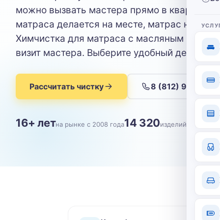
можно вызвать мастера прямо в квартиру: 
матраса делается на месте, матрас никуда н
УСЛУ
Химчистка для матраса с масляным пятном 
визит мастера. Выберите удобный день.
Рассчитать чистку
8 (812) 904-09-
16+ лет
14 320
на рынке с 2008 года
изделий почищен