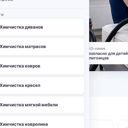
химчистка
е везут.
ГИ
- это один
Химчистка диванов
Химчистка матрасов
ЭКО-химия
96
👶
Безопасно для детей
и питомцев
Химчистка ковров
о
Химчистка кресел
Химчистка мягкой мебели
Химчистка ковролина