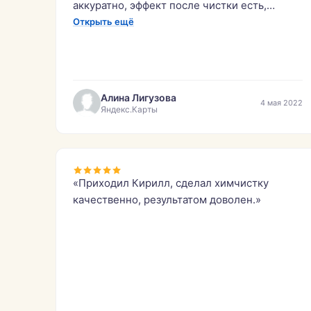
аккуратно, эффект после чистки есть,
результатом довольна!»
Открыть ещё
Алина Лигузова
4 мая 2022
Яндекс.Карты
«Приходил Кирилл, сделал химчистку
качественно, результатом доволен.»