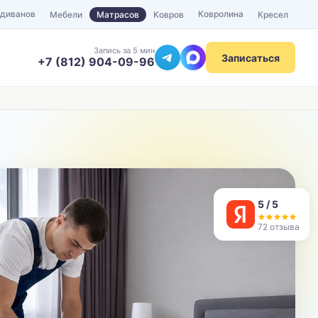
 диванов
Ковролина
Мебели
Матрасов
Ковров
Кресел
Запись за 5 мин
Записаться
+7 (812) 904-09-96
ТЕЛЕФОН
Отправить
5 / 5
72 отзыва