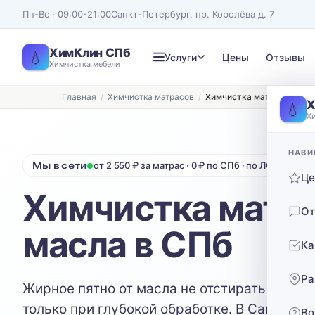
Пн-Вс · 09:00-21:00
Санкт-Петербург, пр. Королёва д. 7
ХимКлин СПб
💧
Услуги
Цены
Отзывы
Химчистка мебели
Главная
Химчистка матрасов
Химчистка матраса от ма
Записаться на химчистку
Х
💧
Х
Рассчитаем стоимость и подберём удобное время
ТИП МЕБЕЛИ
ТИП ОБИВКИ
НАВИ
Мы в сети
от 2 550 ₽ за матрас · 0 ₽ по СПб · по ЛО 40 ₽/км
Диван
Выберите ткань…
Ц
Химчистка матра
Нажимая кнопку, вы соглашаетесь с
политикой конфиденциальности
От
масла в СПб
Ка
Ра
Жирное пятно от масла не отстирать дома -
только при глубокой обработке. В Санкт-Пе
Во