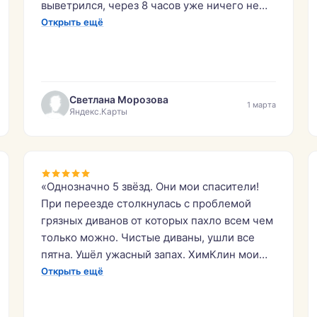
выветрился, через 8 часов уже ничего не
было. Довольна работой. Буду
Открыть ещё
рекомендовать эту фирму знакомым.»
Светлана Морозова
1 марта
Яндекс.Карты
«Однозначно 5 звёзд. Они мои спасители!
При переезде столкнулась с проблемой
грязных диванов от которых пахло всем чем
только можно. Чистые диваны, ушли все
пятна. Ушёл ужасный запах. ХимКлин мои
спасители! Желаю процветания этой
Открыть ещё
компании. Они и правда сделали конфетку
из моих диванов!»