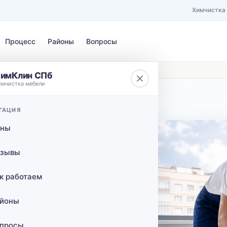
Химчистка
Процесс
Районы
Вопросы
сла в СПб
имКлин СПб
имчистка мебели
ЗАГРЯЗНЕНИЕ
ГАЦИЯ
 от КАД
Выберите загрязнение…
ены
са от
зывы
к работаем
йоны
 оно уходит
тербурге
просы