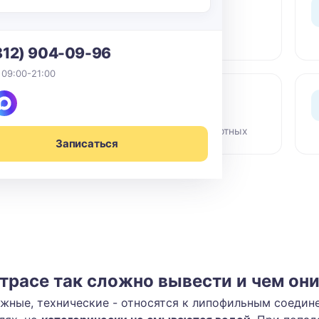
0 ₽ выезд
По СПб в пределах КАД -
бесплатный выезд мастера
812) 904-09-96
 09:00-21:00
Сертифиц. химия
Гипоаллергенные средства,
безопасно для детей и животных
Записаться
трасе так сложно вывести и чем он
ажные, технические - относятся к липофильным соедин