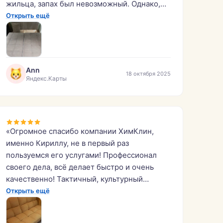
жильца, запах был невозможный. Однако,
диван удалось спасти!»
Открыть ещё
Ann
18 октября 2025
Яндекс.Карты
«Огромное спасибо компании ХимКлин,
именно Кириллу, не в первый раз
пользуемся его услугами! Профессионал
своего дела, всё делает быстро и очень
качественно! Тактичный, культурный
молодой человек, что сейчас не часто!
Открыть ещё
Всем кто хочет получить услугу
качественно — рекомендую!»