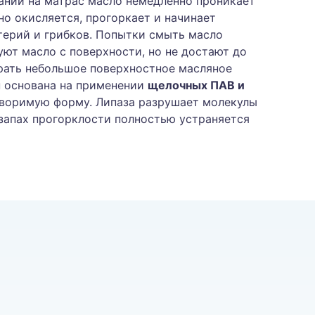
дании на матрас масло немедленно проникает
оно окисляется, прогоркает и начинает
ктерий и грибков. Попытки смыть масло
ют масло с поверхности, но не достают до
рать небольшое поверхностное масляное
н основана на применении
щелочных ПАВ и
створимую форму. Липаза разрушает молекулы
 запах прогорклости полностью устраняется