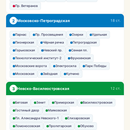
Пр. Ветеранов
2
Московско-Петроградская
18 ст.
Парнас
Пр. Просвещения
Озерки
Удельная
Пионерская
Чёрная речка
Петроградская
Горьковская
Невский пр.
Сенная пл.
Технологический институт-2
Фрунзенская
Московские ворота
Электросила
Парк Победы
Московская
Звёздная
Купчино
3
Невско-Василеостровская
12 ст.
Беговая
Зенит
Приморская
Василеостровская
Гостиный двор
Маяковская
Пл. Александра Невского-1
Елизаровская
Ломоносовская
Пролетарская
Обухово