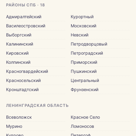
РАЙОНЫ СПБ · 18
Адмиралтейский
Курортный
Василеостровский
Московский
Выборгский
Невский
Калининский
Петродворцовый
Кировский
Петроградский
Колпинский
Приморский
Красногвардейский
Пушкинский
Красносельский
Центральный
Кронштадтский
Фрунзенский
ЛЕНИНГРАДСКАЯ ОБЛАСТЬ
Всеволожск
Красное Село
Мурино
Ломоносов
Кудрово
Петергоф