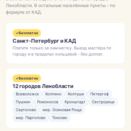
Ленобласти. В остальные населённые пункты - по
формуле от КАД.
✓
Бесплатно
Санкт-Петербург и КАД
Платите только за химчистку. Выезд мастера по
городу и в пределах кольцевой - без доплат.
✓
Бесплатно
12 городов Ленобласти
Всеволожск
Колпино
Колтуши
Петергоф
Пушкин
Ломоносов
Кронштадт
Сестрорецк
Сертолово
мкр. Осиновая Роща
мкр. Парголово
Токсово