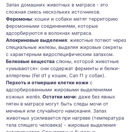
Запах домашних животных в матрасе - это
сложная смесь нескольких источников.
Феромоны
: кошки и собаки метят территорию
феромонными соединениями, которые
адсорбируются в волокнах матраса.
Апокриновые выделения
: животные потеют через
специальные железы, выделяя жировые секреты
с характерным видоспецифическим запахом.
Белковые вещества
слюны, которой животные
«умываются»: они содержат ферменты и белки-
аллергены (Fel d1 у кошек, Can f1 у собак).
Перхоть и отмершие клетки кожи
с
адсорбированными жировыми выделениями
кожных желёз.
Остатки мочи
: даже без явных
пятен в матрасе могут быть следы мочи от
меченья или случайного намокания. Запах
животных усиливается при нагреве (температура
тела спящего человека) - жировые выделения