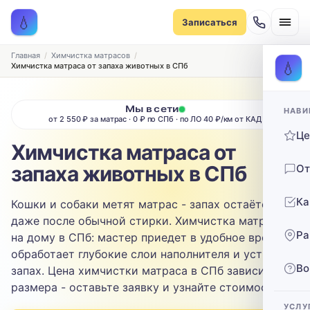
Записаться на химчистку
💧
Записаться
Рассчитаем стоимость и подберём удобное время
ТИП МЕБЕЛИ
Главная
Химчистка матрасов
💧
Химчистка матраса от запаха животных в СПб
Диван
Мы в сети
НАВИ
ТИП ОБИВКИ
от 2 550 ₽ за матрас · 0 ₽ по СПб · по ЛО 40 ₽/км от КАД
Ц
Выберите ткань…
Химчистка матраса от
запаха животных в СПб
От
ЗАГРЯЗНЕНИЕ
Ка
Кошки и собаки метят матрас - запах остаётся
Выберите загрязнение…
даже после обычной стирки. Химчистка матраса
Ра
на дому в СПб: мастер приедет в удобное время,
ТЕЛЕФОН
обработает глубокие слои наполнителя и устранит
Во
запах. Цена химчистки матраса в СПб зависит от
размера - оставьте заявку и узнайте стоимость.
УСЛУ