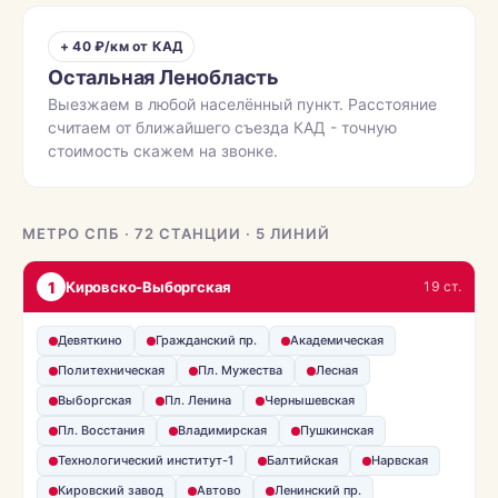
+ 40 ₽/км от КАД
Остальная Ленобласть
Выезжаем в любой населённый пункт. Расстояние
считаем от ближайшего съезда КАД - точную
стоимость скажем на звонке.
МЕТРО СПБ · 72 СТАНЦИИ · 5 ЛИНИЙ
1
Кировско-Выборгская
19 ст.
Девяткино
Гражданский пр.
Академическая
Политехническая
Пл. Мужества
Лесная
Выборгская
Пл. Ленина
Чернышевская
Пл. Восстания
Владимирская
Пушкинская
Технологический институт-1
Балтийская
Нарвская
Кировский завод
Автово
Ленинский пр.