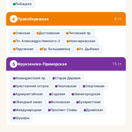
Рыбацкое
4
Правобережная
8 ст.
Спасская
Достоевская
Лиговский пр.
Пл. Александра Невского-2
Новочеркасская
Ладожская
Пр. Большевиков
Ул. Дыбенко
5
Фрунзенско-Приморская
15 ст.
Комендантский пр.
Старая Деревня
Крестовский остров
Чкаловская
Спортивная
Адмиралтейская
Садовая
Звенигородская
Обводный канал
Волковская
Бухарестская
Международная
Проспект Славы
Дунайская
Шушары