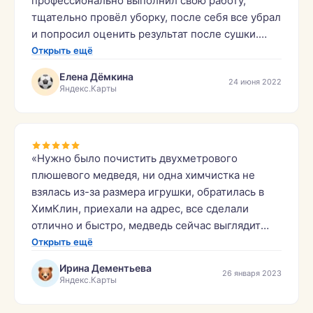
профессионально выполнил свою работу,
тщательно провёл уборку, после себя все убрал
и попросил оценить результат после сушки.
Итог просто поразительный, идеально чистый,
Открыть ещё
ни одного развода. Огромное спасибо,
Елена Дёмкина
24 июня 2022
рекомендую.»
Яндекс.Карты
«Нужно было почистить двухметрового
плюшевого медведя, ни одна химчистка не
взялась из-за размера игрушки, обратилась в
ХимКлин, приехали на адрес, все сделали
отлично и быстро, медведь сейчас выглядит
отлично! Бонусом почистили прикроватный
Открыть ещё
коврик! Спасибо огромное за работу,
Ирина Дементьева
26 января 2023
рекомендовать буду друзьям и знакомым эту
Яндекс.Карты
компанию.»