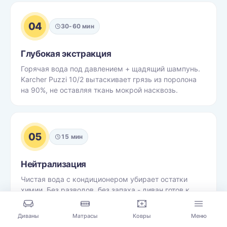
04
30-60 мин
Глубокая экстракция
Горячая вода под давлением + щадящий шампунь.
Karcher Puzzi 10/2 вытаскивает грязь из поролона
на 90%, не оставляя ткань мокрой насквозь.
05
15 мин
Нейтрализация
Чистая вода с кондиционером убирает остатки
химии. Без разводов, без запаха - диван готов к
использованию по нормам безопасности для детей
и питомцев.
Диваны
Матрасы
Ковры
Меню