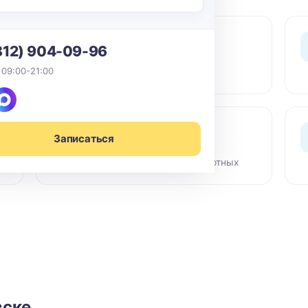
0 ₽ выезд
812) 904-09-96
По СПб в пределах КАД -
 09:00-21:00
бесплатный выезд мастера
Сертифиц. химия
Записаться
Гипоаллергенные средства,
безопасно для детей и животных
вске