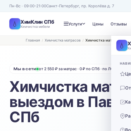
Пн-Вс · 09:00-21:00
Санкт-Петербург, пр. Королёва д. 7
ХимКлин СПб
💧
Услуги
Цены
Отзывы
Химчистка мебели
Главная
Химчистка матрасов
Химчистка матрасов с вы
Записаться на химчистку
Х
💧
Х
Рассчитаем стоимость и подберём удобное время
ТИП МЕБЕЛИ
ТИП ОБИВКИ
НАВИ
Мы в сети
от 2 550 ₽ за матрас · 0 ₽ по СПб · по ЛО 40 ₽/км
Диван
Выберите ткань…
Ц
Химчистка матра
Нажимая кнопку, вы соглашаетесь с
политикой конфиденциальности
От
выездом в Павло
Ка
СПб
Ра
Во