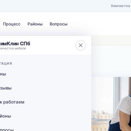
Химчистка
Процесс
Районы
Вопросы
ездом в Павловск в СПб
имКлин СПб
имчистка мебели
ЗАГРЯЗНЕНИЕ
ГАЦИЯ
 от КАД
Выберите загрязнение…
ены
сов с
зывы
вск в
к работаем
йоны
просы