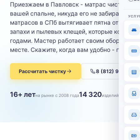
Приезжаем в Павловск - матрас чистим пр
вашей спальне, никуда его не забираем. Хи
УСЛУ
матрасов в СПб вытягивает пятна от пота,
запахи и пылевых клещей, которые копятся 
годами. Мастер работает своим оборудова
месте. Скажите, когда вам удобно - приеде
Рассчитать чистку
8 (812) 904-09-
16+ лет
14 320
на рынке с 2008 года
изделий почищен