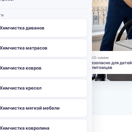
ямо в
мчистка
ГИ
 въевшиеся
Химчистка диванов
в ткани
нием на
м.
Химчистка матрасов
ЭКО-химия
👶
Безопасно для детей
96
и питомцев
Химчистка ковров
Химчистка кресел
о
Химчистка мягкой мебели
Химчистка ковролина