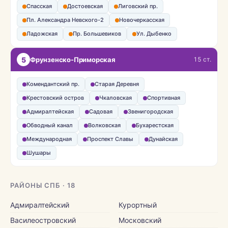
Спасская
Достоевская
Лиговский пр.
Пл. Александра Невского-2
Новочеркасская
Ладожская
Пр. Большевиков
Ул. Дыбенко
5
Фрунзенско-Приморская
15 ст.
Комендантский пр.
Старая Деревня
Крестовский остров
Чкаловская
Спортивная
Адмиралтейская
Садовая
Звенигородская
Обводный канал
Волковская
Бухарестская
Международная
Проспект Славы
Дунайская
Шушары
РАЙОНЫ СПБ · 18
Адмиралтейский
Курортный
Василеостровский
Московский