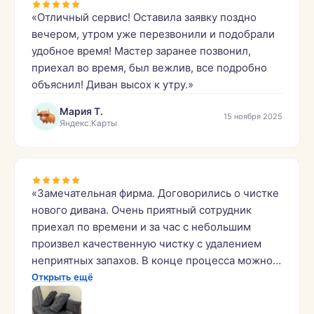
«Отличный сервис! Оставила заявку поздно
вечером, утром уже перезвонили и подобрали
удобное время! Мастер заранее позвонил,
приехал во время, был вежлив, все подробно
объяснил! Диван высох к утру.»
Мария Т.
15 ноября 2025
Яндекс.Карты
«Замечательная фирма. Договорились о чистке
нового дивана. Очень приятный сотрудник
приехал по времени и за час с небольшим
произвел качественную чистку с удалением
неприятных запахов. В конце процесса можно
увидеть, какая грязная вода после мытья! Это
Открыть ещё
говорит о том, что даже новые предметы
мебели нуждаются в мойке. Благодарю данную