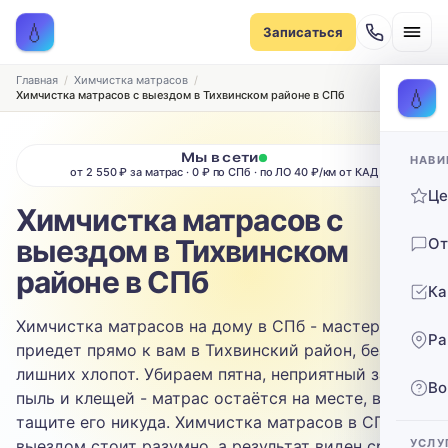
Записаться на химчистку
💧
Записаться
Рассчитаем стоимость и подберём удобное время
ТИП МЕБЕЛИ
Главная
Химчистка матрасов
💧
Химчистка матрасов с выездом в Тихвинском районе в СПб
Диван
Мы в сети
НАВИ
ТИП ОБИВКИ
от 2 550 ₽ за матрас · 0 ₽ по СПб · по ЛО 40 ₽/км от КАД
Ц
Выберите ткань…
Химчистка матрасов с
выездом в Тихвинском
От
ЗАГРЯЗНЕНИЕ
районе в СПб
Ка
Выберите загрязнение…
Химчистка матрасов на дому в СПб - мастер
Ра
ТЕЛЕФОН
приедет прямо к вам в Тихвинский район, без
лишних хлопот. Убираем пятна, неприятный запах,
Во
пыль и клещей - матрас остаётся на месте, вы не
тащите его никуда. Химчистка матрасов в СПб с
выездом стоит разумно, а результат виден сразу.
УСЛУ