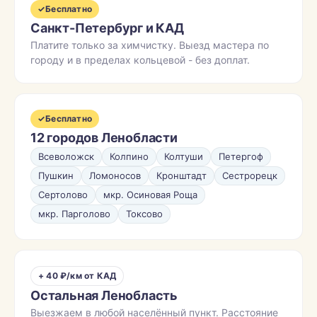
✓
Бесплатно
Санкт-Петербург и КАД
Платите только за химчистку. Выезд мастера по
городу и в пределах кольцевой - без доплат.
✓
Бесплатно
12 городов Ленобласти
Всеволожск
Колпино
Колтуши
Петергоф
Пушкин
Ломоносов
Кронштадт
Сестрорецк
Сертолово
мкр. Осиновая Роща
мкр. Парголово
Токсово
+ 40 ₽/км от КАД
Остальная Ленобласть
Выезжаем в любой населённый пункт. Расстояние