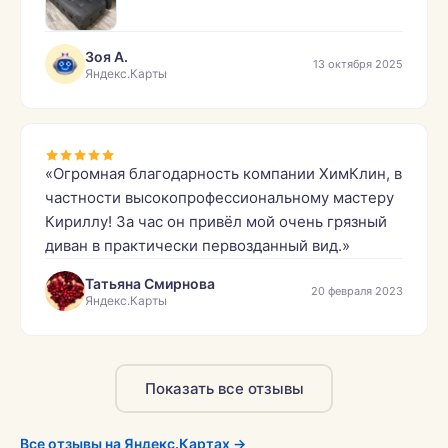
компанию, Кирилла лично и рекомендую всем,
кому нужно качественное очищение
Зоя А.
13 октября 2025
пространства.»
Яндекс.Карты
«Огромная благодарность компании ХимКлин, в
частности высокопрофессиональному мастеру
Кириллу! За час он привёл мой очень грязный
диван в практически первозданный вид.»
Татьяна Смирнова
20 февраля 2023
Яндекс.Карты
Показать все отзывы
Все отзывы на Яндекс.Картах →