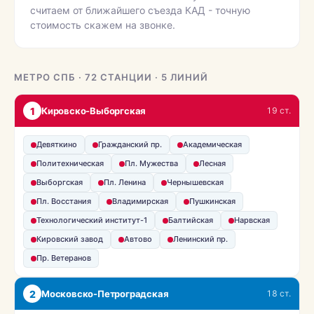
считаем от ближайшего съезда КАД - точную
стоимость скажем на звонке.
МЕТРО СПБ · 72 СТАНЦИИ · 5 ЛИНИЙ
1
Кировско-Выборгская
19 ст.
Девяткино
Гражданский пр.
Академическая
Политехническая
Пл. Мужества
Лесная
Выборгская
Пл. Ленина
Чернышевская
Пл. Восстания
Владимирская
Пушкинская
Технологический институт-1
Балтийская
Нарвская
Кировский завод
Автово
Ленинский пр.
Пр. Ветеранов
2
Московско-Петроградская
18 ст.