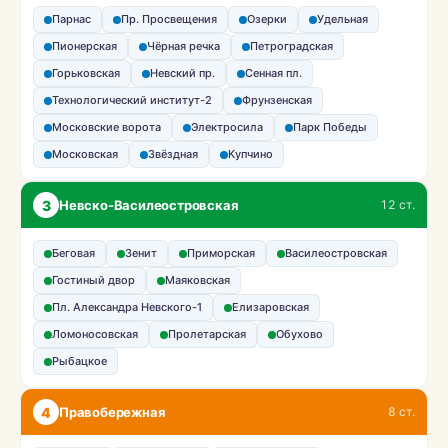
Парнас
Пр. Просвещения
Озерки
Удельная
Пионерская
Чёрная речка
Петроградская
Горьковская
Невский пр.
Сенная пл.
Технологический институт-2
Фрунзенская
Московские ворота
Электросила
Парк Победы
Московская
Звёздная
Купчино
3
Невско-Василеостровская
12 ст.
Беговая
Зенит
Приморская
Василеостровская
Гостиный двор
Маяковская
Пл. Александра Невского-1
Елизаровская
Ломоносовская
Пролетарская
Обухово
Рыбацкое
4
Правобережная
8 ст.