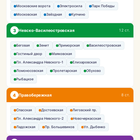
Московские ворота
Электросила
Парк Победы
Московская
Звёздная
Купчино
3
Невско-Василеостровская
12 ст.
Беговая
Зенит
Приморская
Василеостровская
Гостиный двор
Маяковская
Пл. Александра Невского-1
Елизаровская
Ломоносовская
Пролетарская
Обухово
Рыбацкое
4
Правобережная
8 ст.
Спасская
Достоевская
Лиговский пр.
Пл. Александра Невского-2
Новочеркасская
Ладожская
Пр. Большевиков
Ул. Дыбенко