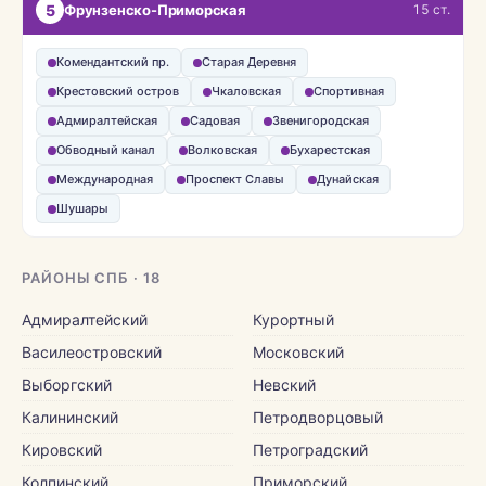
5
Фрунзенско-Приморская
15 ст.
Комендантский пр.
Старая Деревня
Крестовский остров
Чкаловская
Спортивная
Адмиралтейская
Садовая
Звенигородская
Обводный канал
Волковская
Бухарестская
Международная
Проспект Славы
Дунайская
Шушары
РАЙОНЫ СПБ · 18
Адмиралтейский
Курортный
Василеостровский
Московский
Выборгский
Невский
Калининский
Петродворцовый
Кировский
Петроградский
Колпинский
Приморский