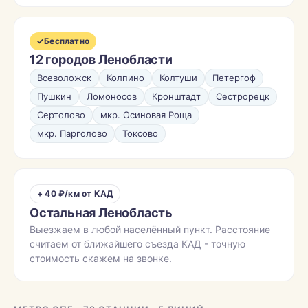
✓
Бесплатно
12 городов Ленобласти
Всеволожск
Колпино
Колтуши
Петергоф
Пушкин
Ломоносов
Кронштадт
Сестрорецк
Сертолово
мкр. Осиновая Роща
мкр. Парголово
Токсово
+ 40 ₽/км от КАД
Остальная Ленобласть
Выезжаем в любой населённый пункт. Расстояние
считаем от ближайшего съезда КАД - точную
стоимость скажем на звонке.