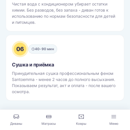
Чистая вода с кондиционером убирает остатки
химии. Без разводов, без запаха - диван готов к
использованию по нормам безопасности для детей
и питомцев.
06
40-90 мин
Сушка и приёмка
Принудительная сушка профессиональным феном
Santoemma - менее 2 часов до полного высыхания.
Показываем результат, акт и оплата - после вашего
осмотра.
После выезда мастера диваном можно пользоваться
сразу, но <strong>полное высыхание занимает от 12
Диваны
Матрасы
Ковры
Меню
до 24 часов</strong> - точное время зависит от