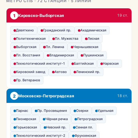
МЕТРО СПБ · 72 СТАНЦИИ · 5 ЛИНИЙ
1
Кировско-Выборгская
19 ст.
Девяткино
Гражданский пр.
Академическая
Политехническая
Пл. Мужества
Лесная
Выборгская
Пл. Ленина
Чернышевская
Пл. Восстания
Владимирская
Пушкинская
Технологический институт-1
Балтийская
Нарвская
Кировский завод
Автово
Ленинский пр.
Пр. Ветеранов
2
Московско-Петроградская
18 ст.
Парнас
Пр. Просвещения
Озерки
Удельная
Пионерская
Чёрная речка
Петроградская
Горьковская
Невский пр.
Сенная пл.
Технологический институт-2
Фрунзенская