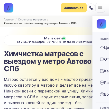
Записаться на химчистку
💧
Записаться
Рассчитаем стоимость и подберём удобное время
ТИП МЕБЕЛИ
Главная
Химчистка матрасов
💧
Химчистка матрасов с выездом у метро Автово в СПб
Диван
Мы в сети
НАВИ
ТИП ОБИВКИ
от 2 550 ₽ за матрас · 0 ₽ по СПб · по ЛО 40 ₽/км от КАД
Ц
Выберите ткань…
Химчистка матрасов с
выездом у метро Автово в
От
ЗАГРЯЗНЕНИЕ
СПб
Ка
Выберите загрязнение…
Матрас остаётся у вас дома - мастер приезжает в
Ра
ТЕЛЕФОН
любую квартиру в Автово и делает всё на месте.
Никакой возни с переноской на улицу. Химчистка
Во
матрасов в СПб выводит старые пятна, запах пота
и пылевых клещей за один приезд - без
химического остатка и долгой просушки.
УСЛУ