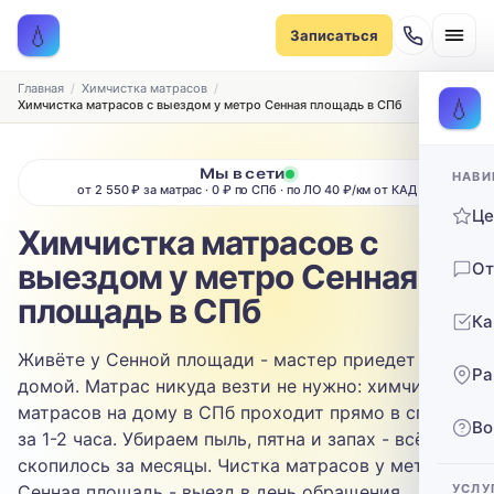
Записаться на химчистку
💧
Записаться
Рассчитаем стоимость и подберём удобное время
ТИП МЕБЕЛИ
Главная
Химчистка матрасов
💧
Химчистка матрасов с выездом у метро Сенная площадь в СПб
Диван
Мы в сети
НАВИ
ТИП ОБИВКИ
от 2 550 ₽ за матрас · 0 ₽ по СПб · по ЛО 40 ₽/км от КАД
Ц
Выберите ткань…
Химчистка матрасов с
выездом у метро Сенная
От
ЗАГРЯЗНЕНИЕ
площадь в СПб
Ка
Выберите загрязнение…
Живёте у Сенной площади - мастер приедет к вам
Ра
ТЕЛЕФОН
домой. Матрас никуда везти не нужно: химчистка
матрасов на дому в СПб проходит прямо в спальне
Во
за 1-2 часа. Убираем пыль, пятна и запах - всё, что
скопилось за месяцы. Чистка матрасов у метро
Сенная площадь - выезд в день обращения.
УСЛУ