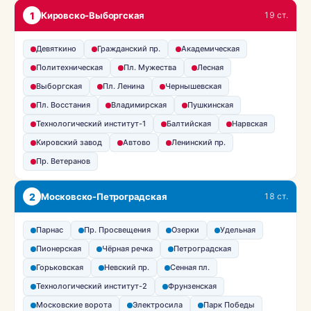
1
Кировско-Выборгская
19 ст.
Девяткино
Гражданский пр.
Академическая
Политехническая
Пл. Мужества
Лесная
Выборгская
Пл. Ленина
Чернышевская
Пл. Восстания
Владимирская
Пушкинская
Технологический институт-1
Балтийская
Нарвская
Кировский завод
Автово
Ленинский пр.
Пр. Ветеранов
2
Московско-Петроградская
18 ст.
Парнас
Пр. Просвещения
Озерки
Удельная
Пионерская
Чёрная речка
Петроградская
Горьковская
Невский пр.
Сенная пл.
Технологический институт-2
Фрунзенская
Московские ворота
Электросила
Парк Победы