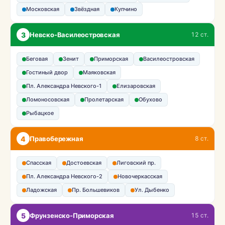
Московская
Звёздная
Купчино
3
Невско-Василеостровская
12 ст.
Беговая
Зенит
Приморская
Василеостровская
Гостиный двор
Маяковская
Пл. Александра Невского-1
Елизаровская
Ломоносовская
Пролетарская
Обухово
Рыбацкое
4
Правобережная
8 ст.
Спасская
Достоевская
Лиговский пр.
Пл. Александра Невского-2
Новочеркасская
Ладожская
Пр. Большевиков
Ул. Дыбенко
5
Фрунзенско-Приморская
15 ст.