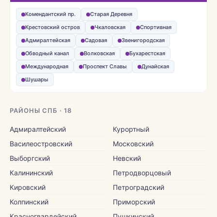
Комендантский пр.
Старая Деревня
Крестовский остров
Чкаловская
Спортивная
Адмиралтейская
Садовая
Звенигородская
Обводный канал
Волковская
Бухарестская
Международная
Проспект Славы
Дунайская
Шушары
РАЙОНЫ СПБ · 18
Адмиралтейский
Курортный
Василеостровский
Московский
Выборгский
Невский
Калининский
Петродворцовый
Кировский
Петроградский
Колпинский
Приморский
Красногвардейский
Пушкинский