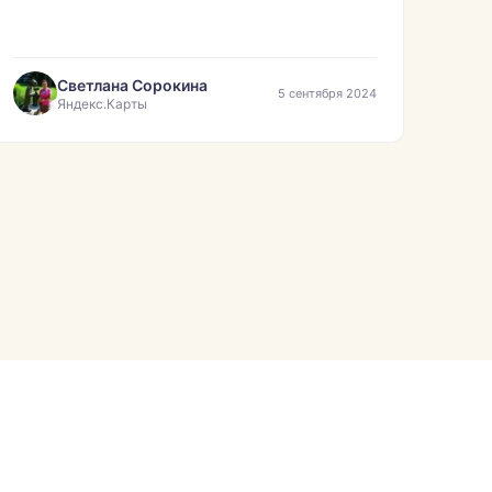
ни следов, ни запаха. Работой довольна,
диван реанимирован.»
Светлана Сорокина
5 сентября 2024
Яндекс.Карты