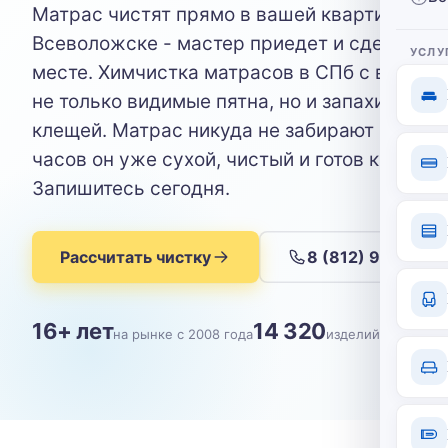
Матрас чистят прямо в вашей квартире во
Всеволожске - мастер приедет и сделает в
УСЛУ
месте. Химчистка матрасов в СПб с выездо
не только видимые пятна, но и запахи, и пы
клещей. Матрас никуда не забирают - через
часов он уже сухой, чистый и готов к испол
Запишитесь сегодня.
Рассчитать чистку
8 (812) 904-09-
16+ лет
14 320
на рынке с 2008 года
изделий почищен