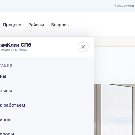
Химчистка
Процесс
Районы
Вопросы
ездом во Всеволожск в СПб
имКлин СПб
имчистка мебели
ЗАГРЯЗНЕНИЕ
ГАЦИЯ
 от КАД
Выберите загрязнение…
ены
сов с
зывы
воложск
к работаем
йоны
просы