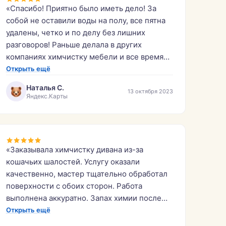
«Спасибо! Приятно было иметь дело! За
собой не оставили воды на полу, все пятна
удалены, четко и по делу без лишних
разговоров! Раньше делала в других
компаниях химчистку мебели и все время
что-то шло не так. Спасибо ещё раз,
Открыть ещё
обязательно буду обращаться ещё!»
Наталья С.
13 октября 2023
Яндекс.Карты
«Заказывала химчистку дивана из-за
кошачьих шалостей. Услугу оказали
качественно, мастер тщательно обработал
поверхности с обоих сторон. Работа
выполнена аккуратно. Запах химии после
обработки выветрился полностью быстрее
Открыть ещё
чем за сутки, от кошачьей мочи не осталось