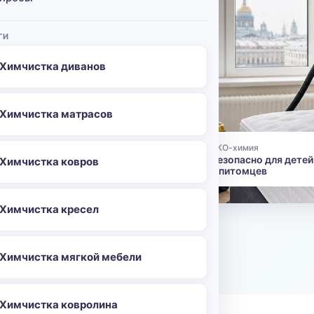
сё на
ГИ
м убирает
Химчистка диванов
левых
 несколько
ьзованию.
Химчистка матрасов
ЭКО-химия
👶
Безопасно для детей
Химчистка ковров
и питомцев
96
Химчистка кресел
о
Химчистка мягкой мебели
Химчистка ковролина