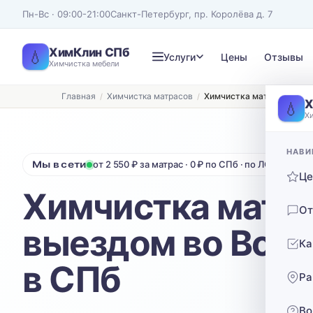
Пн-Вс · 09:00-21:00
Санкт-Петербург, пр. Королёва д. 7
ХимКлин СПб
💧
Услуги
Цены
Отзывы
Химчистка мебели
Главная
Химчистка матрасов
Химчистка матрасов с вы
Записаться на химчистку
Х
💧
Х
Рассчитаем стоимость и подберём удобное время
ТИП МЕБЕЛИ
ТИП ОБИВКИ
НАВИ
Мы в сети
от 2 550 ₽ за матрас · 0 ₽ по СПб · по ЛО 40 ₽/км
Диван
Выберите ткань…
Ц
Химчистка матра
Нажимая кнопку, вы соглашаетесь с
политикой конфиденциальности
От
выездом во Все
Ка
в СПб
Ра
Во