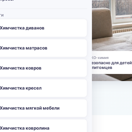
очистит
ы.
ГИ
рой:
Химчистка диванов
астарелый
оргском и
иси.
Химчистка матрасов
ЭКО-химия
👶
Безопасно для детей
96
и питомцев
Химчистка ковров
Химчистка кресел
о
Химчистка мягкой мебели
Химчистка ковролина