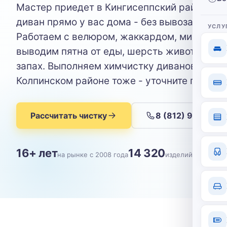
Мастер приедет в Кингисеппский район и п
диван прямо у вас дома - без вывоза и сует
УСЛУ
Работаем с велюром, жаккардом, микрофиб
выводим пятна от еды, шерсть животных, з
запах. Выполняем химчистку диванов в Выб
Колпинском районе тоже - уточните при зап
Рассчитать чистку
8 (812) 904-09-
16+ лет
14 320
на рынке с 2008 года
изделий почищен