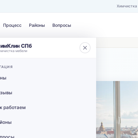
Химчистка
Процесс
Районы
Вопросы
дом в Кингисеппском районе
имКлин СПб
имчистка мебели
ЗАГРЯЗНЕНИЕ
ГАЦИЯ
 КАД
Выберите загрязнение…
ены
ов с
зывы
к работаем
районе
йоны
просы