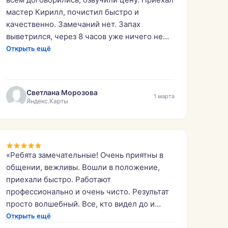
мастер Кирилл, почистил быстро и
качественно. Замечаний нет. Запах
выветрился, через 8 часов уже ничего не
было. Довольна работой. Буду
Открыть ещё
рекомендовать эту фирму знакомым.»
Светлана Морозова
1 марта
Яндекс.Карты
«Ребята замечательные! Очень приятны в
общении, вежливы. Вошли в положение,
приехали быстро. Работают
профессионально и очень чисто. Результат
просто волшебный. Все, кто видел до и
после сразу попросили контакты.»
Открыть ещё