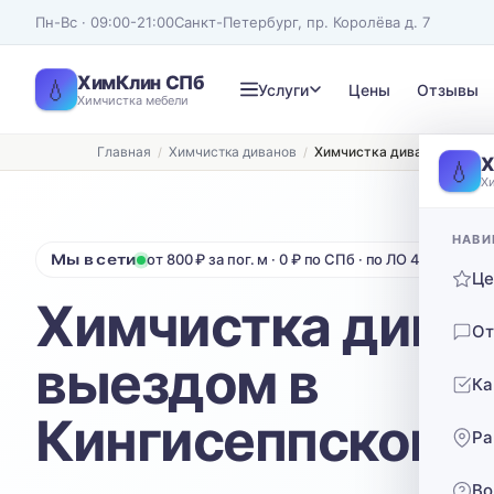
Пн-Вс · 09:00-21:00
Санкт-Петербург, пр. Королёва д. 7
ХимКлин СПб
💧
Услуги
Цены
Отзывы
Химчистка мебели
Главная
Химчистка диванов
Химчистка диванов с выез
Записаться на химчистку
Х
💧
Х
Рассчитаем стоимость и подберём удобное время
ТИП МЕБЕЛИ
ТИП ОБИВКИ
НАВИ
Мы в сети
от 800 ₽ за пог. м · 0 ₽ по СПб · по ЛО 40 ₽/км от
Диван
Выберите ткань…
Ц
Химчистка диван
Нажимая кнопку, вы соглашаетесь с
политикой конфиденциальности
От
выездом в
Ка
Кингисеппском 
Ра
Во