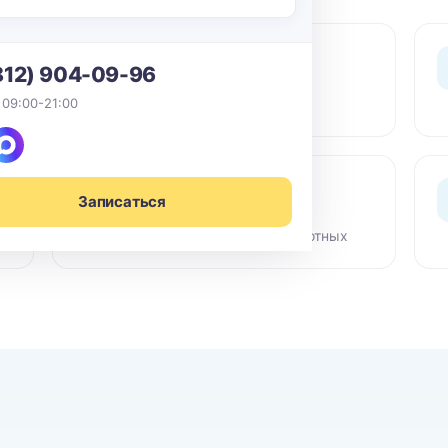
0 ₽ выезд
812) 904-09-96
По СПб в пределах КАД -
 09:00-21:00
бесплатный выезд мастера
Сертифиц. химия
Записаться
Гипоаллергенные средства,
безопасно для детей и животных