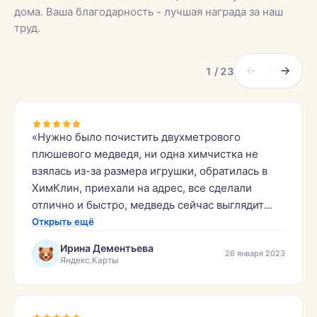
дома. Ваша благодарность - лучшая награда за наш
труд.
1 / 23
«Нужно было почистить двухметрового
плюшевого медведя, ни одна химчистка не
взялась из-за размера игрушки, обратилась в
ХимКлин, приехали на адрес, все сделали
отлично и быстро, медведь сейчас выглядит
отлично! Бонусом почистили прикроватный
Открыть ещё
коврик! Спасибо огромное за работу,
Ирина Дементьева
26 января 2023
рекомендовать буду друзьям и знакомым эту
Яндекс.Карты
компанию.»