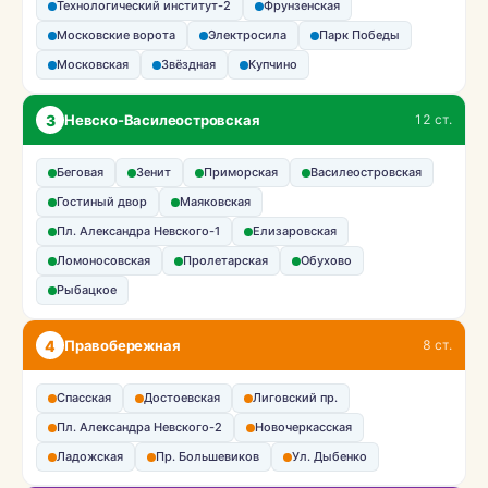
Технологический институт-2
Фрунзенская
Московские ворота
Электросила
Парк Победы
Московская
Звёздная
Купчино
3
Невско-Василеостровская
12 ст.
Беговая
Зенит
Приморская
Василеостровская
Гостиный двор
Маяковская
Пл. Александра Невского-1
Елизаровская
Ломоносовская
Пролетарская
Обухово
Рыбацкое
4
Правобережная
8 ст.
Спасская
Достоевская
Лиговский пр.
Пл. Александра Невского-2
Новочеркасская
Ладожская
Пр. Большевиков
Ул. Дыбенко