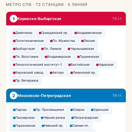
МЕТРО СПБ · 72 СТАНЦИИ · 5 ЛИНИЙ
1
Кировско-Выборгская
19 ст.
Девяткино
Гражданский пр.
Академическая
Политехническая
Пл. Мужества
Лесная
Выборгская
Пл. Ленина
Чернышевская
Пл. Восстания
Владимирская
Пушкинская
Технологический институт-1
Балтийская
Нарвская
Кировский завод
Автово
Ленинский пр.
Пр. Ветеранов
2
Московско-Петроградская
18 ст.
Парнас
Пр. Просвещения
Озерки
Удельная
Пионерская
Чёрная речка
Петроградская
Горьковская
Невский пр.
Сенная пл.