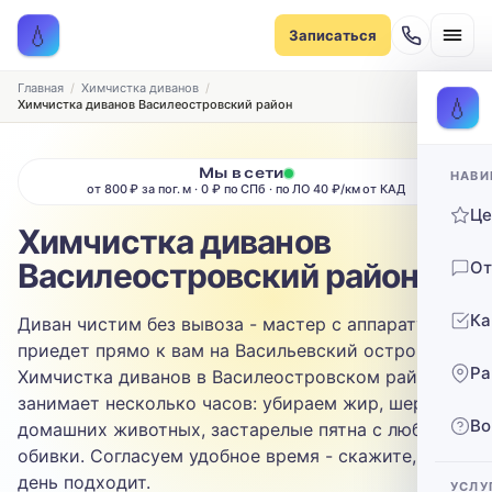
Записаться на химчистку
💧
Записаться
Рассчитаем стоимость и подберём удобное время
ТИП МЕБЕЛИ
Главная
Химчистка диванов
💧
Химчистка диванов Василеостровский район
Диван
Мы в сети
НАВИ
ТИП ОБИВКИ
от 800 ₽ за пог. м · 0 ₽ по СПб · по ЛО 40 ₽/км от КАД
Ц
Выберите ткань…
Химчистка диванов
Василеостровский район
От
ЗАГРЯЗНЕНИЕ
Ка
Диван чистим без вывоза - мастер с аппаратурой
Выберите загрязнение…
приедет прямо к вам на Васильевский остров.
Ра
Химчистка диванов в Василеостровском районе
ТЕЛЕФОН
занимает несколько часов: убираем жир, шерсть
Во
домашних животных, застарелые пятна с любой
обивки. Согласуем удобное время - скажите, какой
день подходит.
УСЛУ