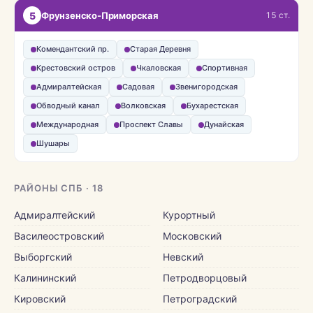
5
Фрунзенско-Приморская
15 ст.
Комендантский пр.
Старая Деревня
Крестовский остров
Чкаловская
Спортивная
Адмиралтейская
Садовая
Звенигородская
Обводный канал
Волковская
Бухарестская
Международная
Проспект Славы
Дунайская
Шушары
РАЙОНЫ СПБ · 18
Адмиралтейский
Курортный
Василеостровский
Московский
Выборгский
Невский
Калининский
Петродворцовый
Кировский
Петроградский