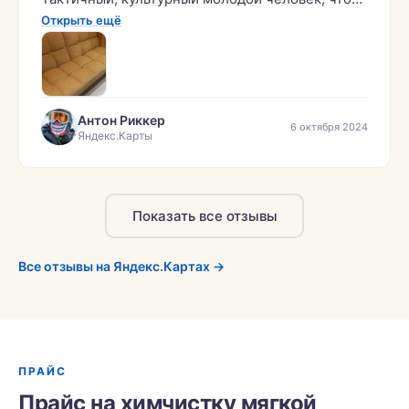
сейчас не часто! Всем кто хочет получить
Открыть ещё
услугу качественно — рекомендую!»
Антон Риккер
6 октября 2024
Яндекс.Карты
Показать все отзывы
Все отзывы на Яндекс.Картах →
ПРАЙС
Прайс на химчистку мягкой