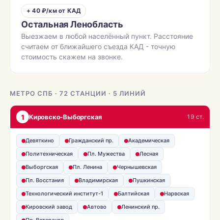
+ 40 ₽/км от КАД
Остальная Ленобласть
Выезжаем в любой населённый пункт. Расстояние
считаем от ближайшего съезда КАД - точную
стоимость скажем на звонке.
МЕТРО СПБ · 72 СТАНЦИИ · 5 ЛИНИЙ
1
Кировско-Выборгская
19 ст.
Девяткино
Гражданский пр.
Академическая
Политехническая
Пл. Мужества
Лесная
Выборгская
Пл. Ленина
Чернышевская
Пл. Восстания
Владимирская
Пушкинская
Технологический институт-1
Балтийская
Нарвская
Кировский завод
Автово
Ленинский пр.