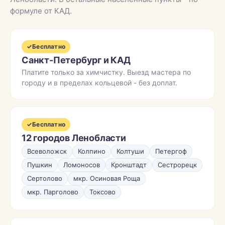
формуле от КАД.
✓
Бесплатно
Санкт-Петербург и КАД
Платите только за химчистку. Выезд мастера по
городу и в пределах кольцевой - без доплат.
✓
Бесплатно
12 городов Ленобласти
Всеволожск
Колпино
Колтуши
Петергоф
Пушкин
Ломоносов
Кронштадт
Сестрорецк
Сертолово
мкр. Осиновая Роща
мкр. Парголово
Токсово