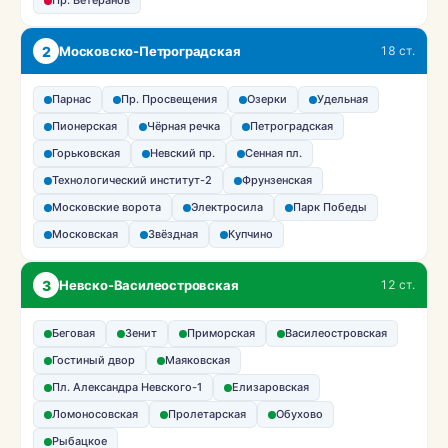
Пр. Ветеранов
2
Московско-Петроградская
18 ст.
Парнас
Пр. Просвещения
Озерки
Удельная
Пионерская
Чёрная речка
Петроградская
Горьковская
Невский пр.
Сенная пл.
Технологический институт-2
Фрунзенская
Московские ворота
Электросила
Парк Победы
Московская
Звёздная
Купчино
3
Невско-Василеостровская
12 ст.
Беговая
Зенит
Приморская
Василеостровская
Гостиный двор
Маяковская
Пл. Александра Невского-1
Елизаровская
Ломоносовская
Пролетарская
Обухово
Рыбацкое