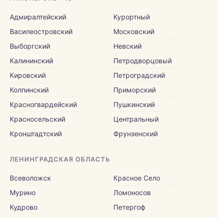
Адмиралтейский
Курортный
Василеостровский
Московский
Выборгский
Невский
Калининский
Петродворцовый
Кировский
Петроградский
Колпинский
Приморский
Красногвардейский
Пушкинский
Красносельский
Центральный
Кронштадтский
Фрунзенский
ЛЕНИНГРАДСКАЯ ОБЛАСТЬ
Всеволожск
Красное Село
Мурино
Ломоносов
Кудрово
Петергоф