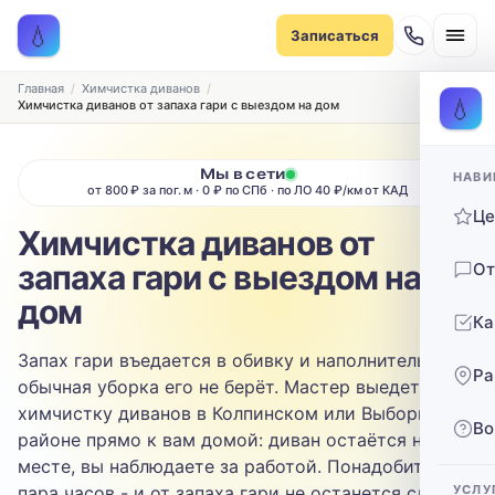
Записаться на химчистку
💧
Записаться
Рассчитаем стоимость и подберём удобное время
ТИП МЕБЕЛИ
Главная
Химчистка диванов
💧
Химчистка диванов от запаха гари с выездом на дом
Диван
Мы в сети
НАВИ
ТИП ОБИВКИ
от 800 ₽ за пог. м · 0 ₽ по СПб · по ЛО 40 ₽/км от КАД
Ц
Выберите ткань…
Химчистка диванов от
запаха гари с выездом на
От
ЗАГРЯЗНЕНИЕ
дом
Ка
Выберите загрязнение…
Запах гари въедается в обивку и наполнитель -
Ра
ТЕЛЕФОН
обычная уборка его не берёт. Мастер выедет на
химчистку диванов в Колпинском или Выборгском
Во
районе прямо к вам домой: диван остаётся на
месте, вы наблюдаете за работой. Понадобится
пара часов - и от запаха гари не останется следа.
УСЛУ