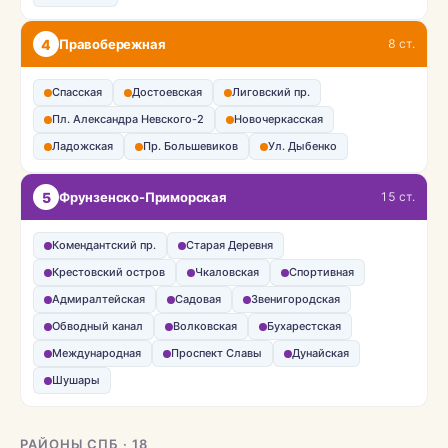
4
Правобережная
8 ст.
Спасская
Достоевская
Лиговский пр.
Пл. Александра Невского-2
Новочеркасская
Ладожская
Пр. Большевиков
Ул. Дыбенко
5
Фрунзенско-Приморская
15 ст.
Комендантский пр.
Старая Деревня
Крестовский остров
Чкаловская
Спортивная
Адмиралтейская
Садовая
Звенигородская
Обводный канал
Волковская
Бухарестская
Международная
Проспект Славы
Дунайская
Шушары
РАЙОНЫ СПБ · 18