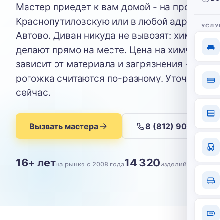
Мастер приедет к вам домой - на проспект 
Краснопутиловскую или в любой адрес ряд
УСЛУ
Автово. Диван никуда не вывозят: химчистк
делают прямо на месте. Цена на химчистку
зависит от материала и загрязнения - велю
рогожка считаются по-разному. Уточните с
сейчас.
Вызвать мастера
8 (812) 904-09-9
16+ лет
14 320
на рынке с 2008 года
изделий почищен