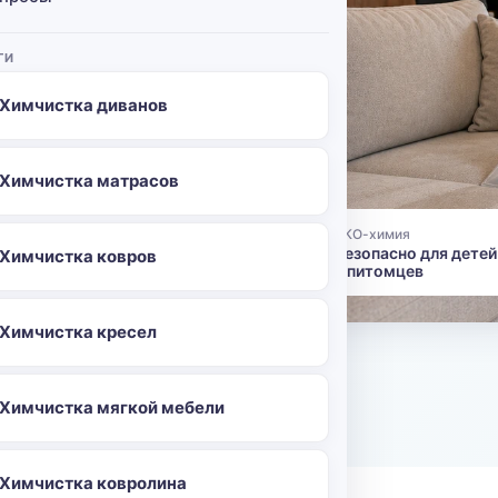
Стачек,
ом с метро
ГИ
у мебели
Химчистка диванов
 дивана
р, замша и
тоимость
Химчистка матрасов
ЭКО-химия
👶
Безопасно для детей
Химчистка ковров
и питомцев
6
Химчистка кресел
о
Химчистка мягкой мебели
Химчистка ковролина