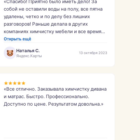
«Спасибо! Приятно было иметь дело! За
собой не оставили воды на полу, все пятна
удалены, четко и по делу без лишних
разговоров! Раньше делала в других
компаниях химчистку мебели и все время
что-то шло не так. Спасибо ещё раз,
Открыть ещё
обязательно буду обращаться ещё!»
Наталья С.
13 октября 2023
Яндекс.Карты
«Все отлично. Заказывала химчистку дивана
и матрас. Быстро. Профессионально.
Доступно по цене. Результатом довольна.»