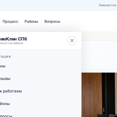
Химчистка
Процесс
Районы
Вопросы
имКлин СПб
имчистка мебели
ЗАГРЯЗНЕНИЕ
ГАЦИЯ
 КАД
Выберите загрязнение…
ены
ов с
зывы
 Автово
к работаем
йоны
просы