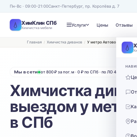
Пн-Вс · 09:00-21:00
Санкт-Петербург, пр. Королёва д. 7
ХимКлин СПб
💧
Услуги
Цены
Отзывы
Химчистка мебели
Главная
Химчистка диванов
У метро Автово
Записаться на химчистку
Х
💧
Х
Рассчитаем стоимость и подберём удобное время
ТИП МЕБЕЛИ
ТИП ОБИВКИ
НАВИ
Мы в сети
от 800 ₽ за пог. м · 0 ₽ по СПб · по ЛО 40 ₽/км от
Диван
Выберите ткань…
Ц
Химчистка диван
Нажимая кнопку, вы соглашаетесь с
политикой конфиденциальности
От
выездом у метро
Ка
в СПб
Ра
Во