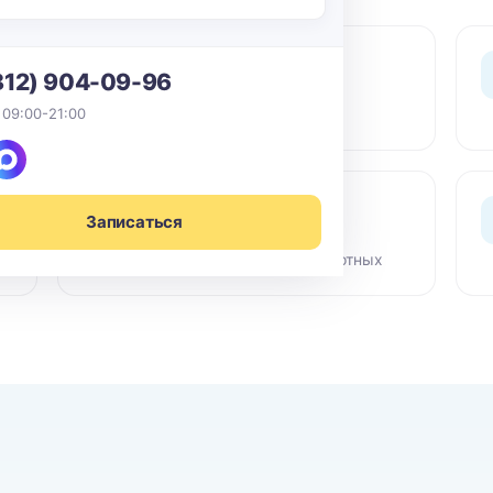
0 ₽ выезд
812) 904-09-96
По СПб в пределах КАД -
 09:00-21:00
бесплатный выезд мастера
Сертифиц. химия
Записаться
Гипоаллергенные средства,
безопасно для детей и животных