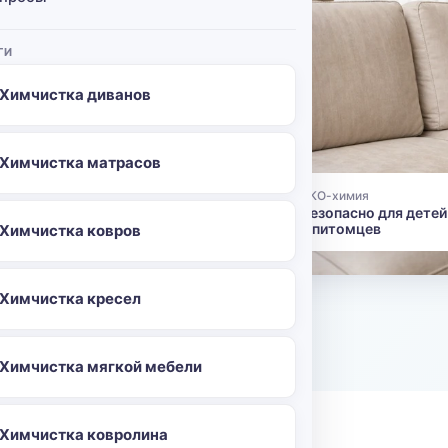
ших
ГИ
м прямо у
Химчистка диванов
фе и вина,
 и без
Химчистка матрасов
ЭКО-химия
👶
Безопасно для детей
-96
и питомцев
Химчистка ковров
Химчистка кресел
о
Химчистка мягкой мебели
Химчистка ковролина