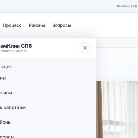
Химчистка
Процесс
Районы
Вопросы
имКлин СПб
имчистка мебели
ЗАГРЯЗНЕНИЕ
ГАЦИЯ
 КАД
Выберите загрязнение…
ены
ов с
зывы
о
к работаем
Пб
йоны
просы