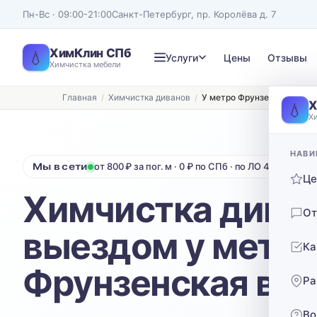
Пн-Вс · 09:00-21:00
Санкт-Петербург, пр. Королёва д. 7
ХимКлин СПб
💧
Услуги
Цены
Отзывы
Химчистка мебели
Главная
Химчистка диванов
У метро Фрунзенская
Записаться на химчистку
Х
💧
Х
Рассчитаем стоимость и подберём удобное время
ТИП МЕБЕЛИ
ТИП ОБИВКИ
НАВИ
Мы в сети
от 800 ₽ за пог. м · 0 ₽ по СПб · по ЛО 40 ₽/км от
Диван
Выберите ткань…
Ц
Химчистка диван
Нажимая кнопку, вы соглашаетесь с
политикой конфиденциальности
От
выездом у метр
Ка
Фрунзенская в С
Ра
Во