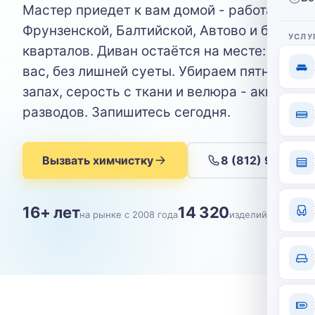
Мастер приедет к вам домой - работаем у
Фрунзенской, Балтийской, Автово и ближай
УСЛУ
кварталов. Диван остаётся на месте: чисти
вас, без лишней суеты. Убираем пятна от ко
запах, серость с ткани и велюра - аккуратно
разводов. Запишитесь сегодня.
Вызвать химчистку
8 (812) 904-09
16+ лет
14 320
на рынке с 2008 года
изделий почищен