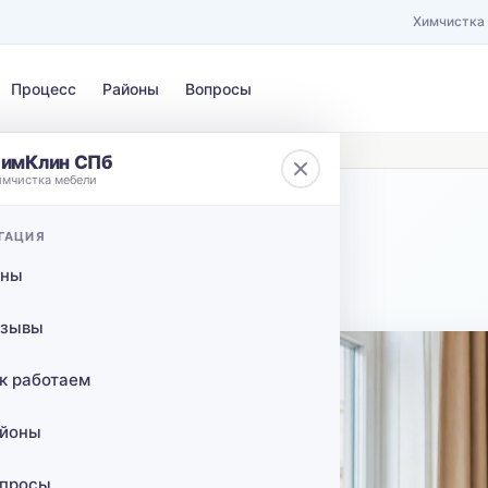
Химчистка
Процесс
Районы
Вопросы
кт
имКлин СПб
имчистка мебели
ЗАГРЯЗНЕНИЕ
ГАЦИЯ
 КАД
Выберите загрязнение…
ены
ов с
зывы
о
к работаем
ект в
йоны
просы