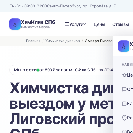
Пн-Вс · 09:00-21:00
Санкт-Петербург, пр. Королёва д. 7
ХимКлин СПб
💧
Услуги
Цены
Отзывы
Химчистка мебели
Главная
Химчистка диванов
У метро Лиговский проспе
Записаться на химчистку
Х
💧
Х
Рассчитаем стоимость и подберём удобное время
ТИП МЕБЕЛИ
ТИП ОБИВКИ
НАВИ
Мы в сети
от 800 ₽ за пог. м · 0 ₽ по СПб · по ЛО 40 ₽/км от
Диван
Выберите ткань…
Ц
Химчистка диван
Нажимая кнопку, вы соглашаетесь с
политикой конфиденциальности
От
выездом у метр
Ка
Лиговский просп
Ра
Во