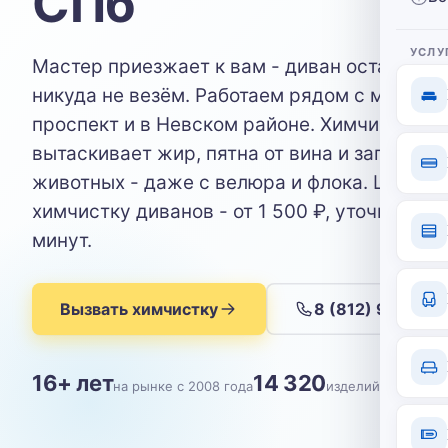
СПб
УСЛУ
Мастер приезжает к вам - диван остаётся д
никуда не везём. Работаем рядом с метро 
проспект и в Невском районе. Химчистка м
вытаскивает жир, пятна от вина и запах до
животных - даже с велюра и флока. Цены н
химчистку диванов - от 1 500 ₽, уточните за
минут.
Вызвать химчистку
8 (812) 904-09
16+ лет
14 320
на рынке с 2008 года
изделий почищен