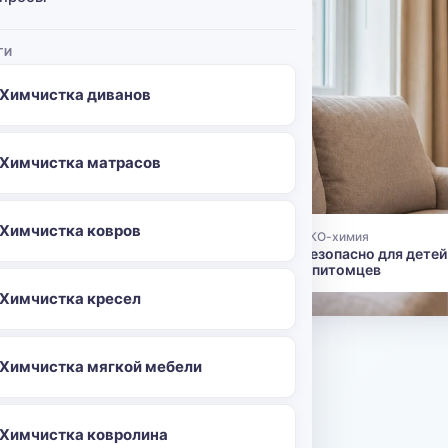
ГИ
ома,
Лиговский
Химчистка диванов
ебели
машних
Химчистка матрасов
а
 пару
Химчистка ковров
ЭКО-химия
👶
Безопасно для детей
и питомцев
Химчистка кресел
-96
Химчистка мягкой мебели
о
Химчистка ковролина