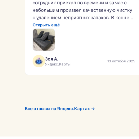
сотрудник приехал по времени и за час с
небольшим произвел качественную чистку
с удалением неприятных запахов. В конце
процесса можно увидеть, какая грязная
Открыть ещё
вода после мытья! Это говорит о том, что
даже новые предметы мебели нуждаются в
мойке. Благодарю данную компанию,
Кирилла лично и рекомендую всем, кому
Зоя А.
13 октября 2025
нужно качественное очищение
Яндекс.Карты
пространства.»
Все отзывы на Яндекс.Картах →