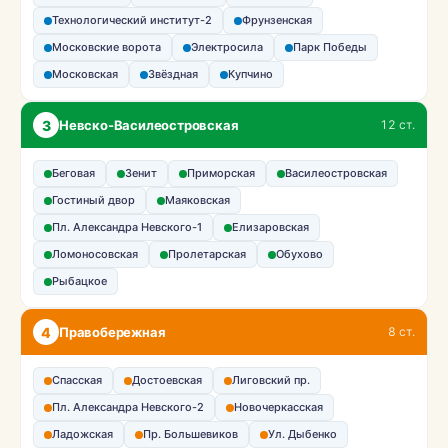
Технологический институт-2
Фрунзенская
Московские ворота
Электросила
Парк Победы
Московская
Звёздная
Купчино
3
Невско-Василеостровская
12 ст.
Беговая
Зенит
Приморская
Василеостровская
Гостиный двор
Маяковская
Пл. Александра Невского-1
Елизаровская
Ломоносовская
Пролетарская
Обухово
Рыбацкое
4
Правобережная
8 ст.
Спасская
Достоевская
Лиговский пр.
Пл. Александра Невского-2
Новочеркасская
Ладожская
Пр. Большевиков
Ул. Дыбенко