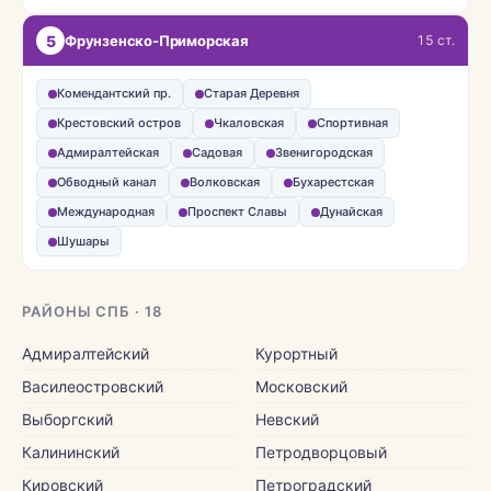
5
Фрунзенско-Приморская
15 ст.
Комендантский пр.
Старая Деревня
Крестовский остров
Чкаловская
Спортивная
Адмиралтейская
Садовая
Звенигородская
Обводный канал
Волковская
Бухарестская
Международная
Проспект Славы
Дунайская
Шушары
РАЙОНЫ СПБ · 18
Адмиралтейский
Курортный
Василеостровский
Московский
Выборгский
Невский
Калининский
Петродворцовый
Кировский
Петроградский