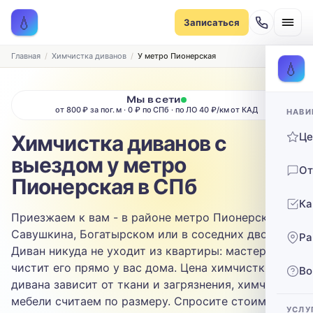
Записаться на химчистку
💧
Записаться
Рассчитаем стоимость и подберём удобное время
ТИП МЕБЕЛИ
Главная
Химчистка диванов
У метро Пионерская
💧
Диван
Мы в сети
от 800 ₽ за пог. м · 0 ₽ по СПб · по ЛО 40 ₽/км от КАД
НАВИ
ТИП ОБИВКИ
Ц
Химчистка диванов с
Выберите ткань…
выездом у метро
От
ЗАГРЯЗНЕНИЕ
Пионерская в СПб
Ка
Выберите загрязнение…
Приезжаем к вам - в районе метро Пионерская, на
Савушкина, Богатырском или в соседних дворах.
Ра
ТЕЛЕФОН
Диван никуда не уходит из квартиры: мастер
чистит его прямо у вас дома. Цена химчистки
Во
дивана зависит от ткани и загрязнения, химчистку
мебели считаем по размеру. Спросите стоимость -
УСЛУ