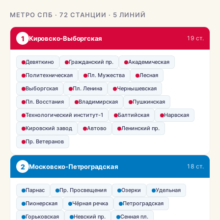
МЕТРО СПБ · 72 СТАНЦИИ · 5 ЛИНИЙ
1
Кировско-Выборгская
19 ст.
Девяткино
Гражданский пр.
Академическая
Политехническая
Пл. Мужества
Лесная
Выборгская
Пл. Ленина
Чернышевская
Пл. Восстания
Владимирская
Пушкинская
Технологический институт-1
Балтийская
Нарвская
Кировский завод
Автово
Ленинский пр.
Пр. Ветеранов
2
Московско-Петроградская
18 ст.
Парнас
Пр. Просвещения
Озерки
Удельная
Пионерская
Чёрная речка
Петроградская
Горьковская
Невский пр.
Сенная пл.