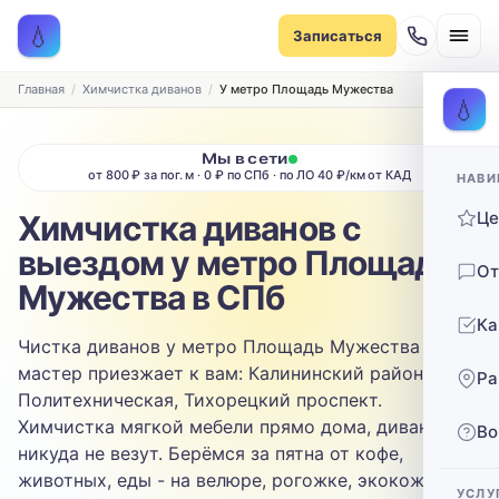
Записаться на химчистку
💧
Записаться
Рассчитаем стоимость и подберём удобное время
ТИП МЕБЕЛИ
Главная
Химчистка диванов
У метро Площадь Мужества
💧
Диван
Мы в сети
от 800 ₽ за пог. м · 0 ₽ по СПб · по ЛО 40 ₽/км от КАД
НАВИ
ТИП ОБИВКИ
Ц
Химчистка диванов с
Выберите ткань…
выездом у метро Площадь
От
ЗАГРЯЗНЕНИЕ
Мужества в СПб
Ка
Выберите загрязнение…
Чистка диванов у метро Площадь Мужества -
мастер приезжает к вам: Калининский район,
Ра
ТЕЛЕФОН
Политехническая, Тихорецкий проспект.
Химчистка мягкой мебели прямо дома, диван
Во
никуда не везут. Берёмся за пятна от кофе,
животных, еды - на велюре, рогожке, экокоже.
УСЛУ