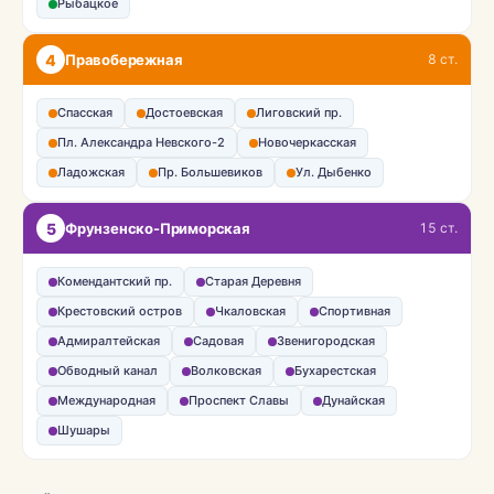
Рыбацкое
4
Правобережная
8 ст.
Спасская
Достоевская
Лиговский пр.
Пл. Александра Невского-2
Новочеркасская
Ладожская
Пр. Большевиков
Ул. Дыбенко
5
Фрунзенско-Приморская
15 ст.
Комендантский пр.
Старая Деревня
Крестовский остров
Чкаловская
Спортивная
Адмиралтейская
Садовая
Звенигородская
Обводный канал
Волковская
Бухарестская
Международная
Проспект Славы
Дунайская
Шушары