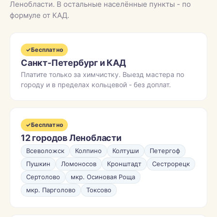
Ленобласти. В остальные населённые пункты - по
формуле от КАД.
✓
Бесплатно
Санкт-Петербург и КАД
Платите только за химчистку. Выезд мастера по
городу и в пределах кольцевой - без доплат.
✓
Бесплатно
12 городов Ленобласти
Всеволожск
Колпино
Колтуши
Петергоф
Пушкин
Ломоносов
Кронштадт
Сестрорецк
Сертолово
мкр. Осиновая Роща
мкр. Парголово
Токсово