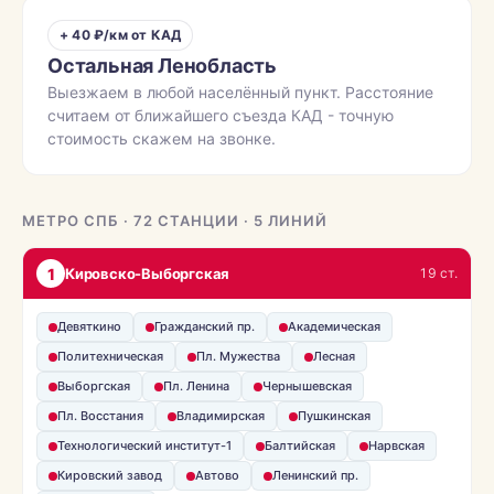
+ 40 ₽/км от КАД
Остальная Ленобласть
Выезжаем в любой населённый пункт. Расстояние
считаем от ближайшего съезда КАД - точную
стоимость скажем на звонке.
МЕТРО СПБ · 72 СТАНЦИИ · 5 ЛИНИЙ
1
Кировско-Выборгская
19 ст.
Девяткино
Гражданский пр.
Академическая
Политехническая
Пл. Мужества
Лесная
Выборгская
Пл. Ленина
Чернышевская
Пл. Восстания
Владимирская
Пушкинская
Технологический институт-1
Балтийская
Нарвская
Кировский завод
Автово
Ленинский пр.