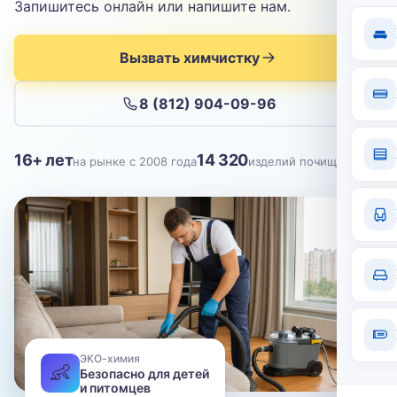
Отправить
Запишитесь онлайн или напишите нам.
Нажимая кнопку, вы соглашаетесь с
политикой конфиденциальности
Вызвать химчистку
8 (812) 904-09-96
16+ лет
14 320
на рынке с 2008 года
изделий почищено
ЭКО-химия
👶
Безопасно для детей
и питомцев