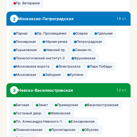
Пр. Ветеранов
2
Московско-Петроградская
18 ст.
Парнас
Пр. Просвещения
Озерки
Удельная
Пионерская
Чёрная речка
Петроградская
Горьковская
Невский пр.
Сенная пл.
Технологический институт-2
Фрунзенская
Московские ворота
Электросила
Парк Победы
Московская
Звёздная
Купчино
3
Невско-Василеостровская
12 ст.
Беговая
Зенит
Приморская
Василеостровская
Гостиный двор
Маяковская
Пл. Александра Невского-1
Елизаровская
Ломоносовская
Пролетарская
Обухово