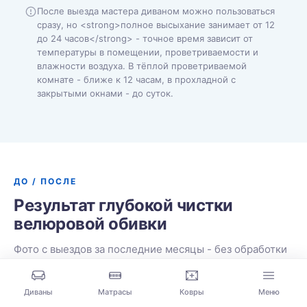
После выезда мастера диваном можно пользоваться
сразу, но <strong>полное высыхание занимает от 12
до 24 часов</strong> - точное время зависит от
температуры в помещении, проветриваемости и
влажности воздуха. В тёплой проветриваемой
комнате - ближе к 12 часам, в прохладной с
закрытыми окнами - до суток.
ДО / ПОСЛЕ
Результат глубокой чистки
велюровой обивки
Фото с выездов за последние месяцы - без обработки
и фильтров. В каждом кадре левая половина «до»
химчистки, правая - сразу после.
Диваны
Матрасы
Ковры
Меню
Все диваны разные: ткань, пятна, степень загрязнения.