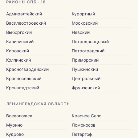
РАЙОНЫ СПБ · 18
Адмиралтейский
Курортный
Василеостровский
Московский
Выборгский
Невский
Калининский
Петродворцовый
Кировский
Петроградский
Колпинский
Приморский
Красногвардейский
Пушкинский
Красносельский
Центральный
Кронштадтский
Фрунзенский
ЛЕНИНГРАДСКАЯ ОБЛАСТЬ
Всеволожск
Красное Село
Мурино
Ломоносов
Кудрово
Петергоф