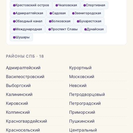
Крестовский остров
Чкаловская
Спортивная
Адмиралтейская
Садовая
Звенигородская
Обводный канал
Волковская
Бухарестская
Международная
Проспект Славы
Дунайская
Шушары
РАЙОНЫ СПБ · 18
Адмиралтейский
Курортный
Василеостровский
Московский
Выборгский
Невский
Калининский
Петродворцовый
Кировский
Петроградский
Колпинский
Приморский
Красногвардейский
Пушкинский
Красносельский
Центральный