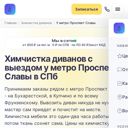
Записаться на химчистку
💧
Записаться
Рассчитаем стоимость и подберём удобное время
ТИП МЕБЕЛИ
Главная
Химчистка диванов
У метро Проспект Славы
💧
Диван
Мы в сети
от 800 ₽ за пог. м · 0 ₽ по СПб · по ЛО 40 ₽/км от КАД
НАВИ
ТИП ОБИВКИ
Ц
Химчистка диванов с
Выберите ткань…
выездом у метро Проспект
От
ЗАГРЯЗНЕНИЕ
Славы в СПб
Ка
Выберите загрязнение…
Принимаем заказы рядом с метро Проспект Славы
- на Бухарестской, в Купчино и по всему
Ра
ТЕЛЕФОН
Фрунзенскому. Вывозить диван никуда не нужно:
мастер сам приедет и почистит на месте.
Во
Химчистка мебели это один-два часа работы,
потом ткань сохнет сама. Цены на химчистку
УСЛУ