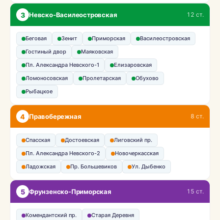
3
Невско-Василеостровская
12 ст.
Беговая
Зенит
Приморская
Василеостровская
Гостиный двор
Маяковская
Пл. Александра Невского-1
Елизаровская
Ломоносовская
Пролетарская
Обухово
Рыбацкое
4
Правобережная
8 ст.
Спасская
Достоевская
Лиговский пр.
Пл. Александра Невского-2
Новочеркасская
Ладожская
Пр. Большевиков
Ул. Дыбенко
5
Фрунзенско-Приморская
15 ст.
Комендантский пр.
Старая Деревня