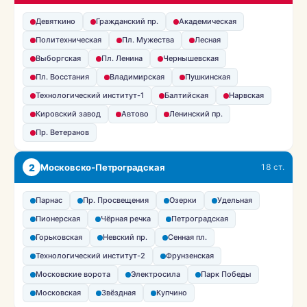
Девяткино
Гражданский пр.
Академическая
Политехническая
Пл. Мужества
Лесная
Выборгская
Пл. Ленина
Чернышевская
Пл. Восстания
Владимирская
Пушкинская
Технологический институт-1
Балтийская
Нарвская
Кировский завод
Автово
Ленинский пр.
Пр. Ветеранов
2
Московско-Петроградская
18 ст.
Парнас
Пр. Просвещения
Озерки
Удельная
Пионерская
Чёрная речка
Петроградская
Горьковская
Невский пр.
Сенная пл.
Технологический институт-2
Фрунзенская
Московские ворота
Электросила
Парк Победы
Московская
Звёздная
Купчино