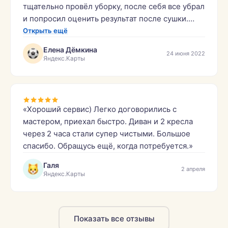
тщательно провёл уборку, после себя все убрал
и попросил оценить результат после сушки.
Итог просто поразительный, идеально чистый,
Открыть ещё
ни одного развода. Огромное спасибо,
Елена Дёмкина
24 июня 2022
рекомендую.»
Яндекс.Карты
«Хороший сервис) Легко договорились с
мастером, приехал быстро. Диван и 2 кресла
через 2 часа стали супер чистыми. Большое
спасибо. Обращусь ещё, когда потребуется.»
Галя
2 апреля
Яндекс.Карты
Показать все отзывы