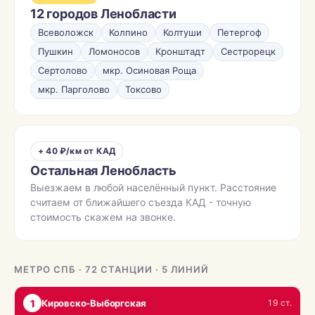
12 городов Ленобласти
Всеволожск
Колпино
Колтуши
Петергоф
Пушкин
Ломоносов
Кронштадт
Сестрорецк
Сертолово
мкр. Осиновая Роща
мкр. Парголово
Токсово
+ 40 ₽/км от КАД
Остальная Ленобласть
Выезжаем в любой населённый пункт. Расстояние
считаем от ближайшего съезда КАД - точную
стоимость скажем на звонке.
МЕТРО СПБ · 72 СТАНЦИИ · 5 ЛИНИЙ
1
Кировско-Выборгская
19 ст.