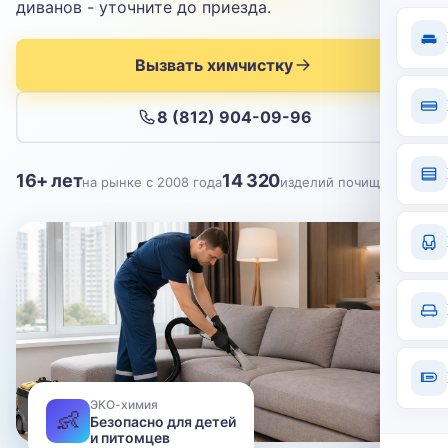
Отправить
диванов - уточните до приезда.
Нажимая кнопку, вы соглашаетесь с
политикой конфиденциальности
Вызвать химчистку
8 (812) 904-09-96
16+ лет
14 320
на рынке с 2008 года
изделий почищено
ЭКО-химия
👶
Безопасно для детей
и питомцев