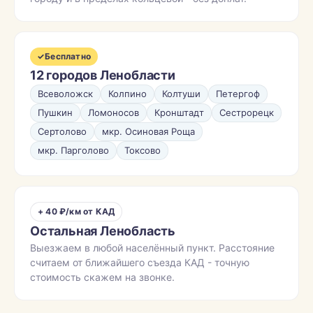
✓
Бесплатно
12 городов Ленобласти
Всеволожск
Колпино
Колтуши
Петергоф
Пушкин
Ломоносов
Кронштадт
Сестрорецк
Сертолово
мкр. Осиновая Роща
мкр. Парголово
Токсово
+ 40 ₽/км от КАД
Остальная Ленобласть
Выезжаем в любой населённый пункт. Расстояние
считаем от ближайшего съезда КАД - точную
стоимость скажем на звонке.