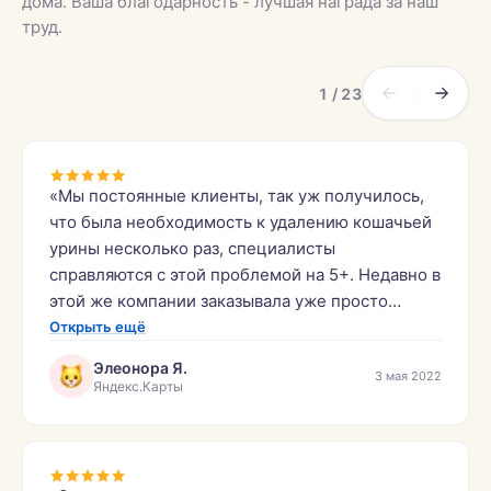
дома. Ваша благодарность - лучшая награда за наш
труд.
1 / 23
«Мы постоянные клиенты, так уж получилось,
что была необходимость к удалению кошачьей
урины несколько раз, специалисты
справляются с этой проблемой на 5+. Недавно в
этой же компании заказывала уже просто
химчистку дивана и кресла от загрязнений и
Открыть ещё
пыли, теперь у нас красота. Рекомендую!
Элеонора Я.
3 мая 2022
Хорошее качество и цены приемлемые.»
Яндекс.Карты