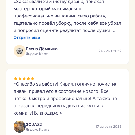
«Заказывали химчистку дивана, приехал
мастер, который максимально
профессионально выполнил свою работу,
тщательно провёл уборку, после себя все убрал
и попросил оценить результат после сушки.
Итог просто поразительный, идеально чистый,
Открыть ещё
ни одного развода. Огромное спасибо,
Елена Дёмкина
24 июня 2022
рекомендую.»
Яндекс.Карты
«Спасибо за работу! Кирилл отлично почистил
диван, привел его в состояние нового! Все
четко, быстро и профессионально! А также не
отказался передвинуть диван из кухни в
комнату! Благодарю!»
SQJAZZ
17 августа 2023
Яндекс.Карты