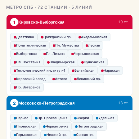
МЕТРО СПБ · 72 СТАНЦИИ · 5 ЛИНИЙ
1
Кировско-Выборгская
19 ст.
Девяткино
Гражданский пр.
Академическая
Политехническая
Пл. Мужества
Лесная
Выборгская
Пл. Ленина
Чернышевская
Пл. Восстания
Владимирская
Пушкинская
Технологический институт-1
Балтийская
Нарвская
Кировский завод
Автово
Ленинский пр.
Пр. Ветеранов
2
Московско-Петроградская
18 ст.
Парнас
Пр. Просвещения
Озерки
Удельная
Пионерская
Чёрная речка
Петроградская
Горьковская
Невский пр.
Сенная пл.