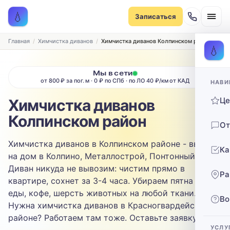
Записаться на химчистку
💧
Записаться
Рассчитаем стоимость и подберём удобное время
ТИП МЕБЕЛИ
Главная
Химчистка диванов
Химчистка диванов Колпинском район
💧
Диван
Мы в сети
от 800 ₽ за пог. м · 0 ₽ по СПб · по ЛО 40 ₽/км от КАД
НАВИ
ТИП ОБИВКИ
Ц
Химчистка диванов
Выберите ткань…
Колпинском район
От
ЗАГРЯЗНЕНИЕ
Химчистка диванов в Колпинском районе - выезд
Ка
Выберите загрязнение…
на дом в Колпино, Металлострой, Понтонный.
Диван никуда не вывозим: чистим прямо в
Ра
ТЕЛЕФОН
квартире, сохнет за 3-4 часа. Убираем пятна от
еды, кофе, шерсть животных на любой ткани.
Во
Нужна химчистка диванов в Красногвардейском
районе? Работаем там тоже. Оставьте заявку.
УСЛУ