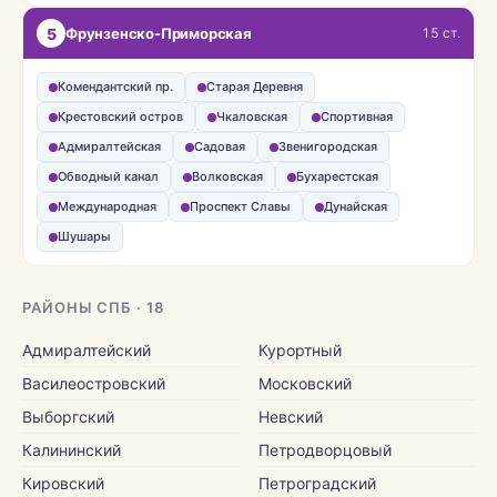
5
Фрунзенско-Приморская
15 ст.
Комендантский пр.
Старая Деревня
Крестовский остров
Чкаловская
Спортивная
Адмиралтейская
Садовая
Звенигородская
Обводный канал
Волковская
Бухарестская
Международная
Проспект Славы
Дунайская
Шушары
РАЙОНЫ СПБ · 18
Адмиралтейский
Курортный
Василеостровский
Московский
Выборгский
Невский
Калининский
Петродворцовый
Кировский
Петроградский