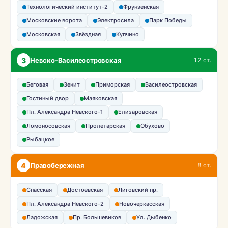
Технологический институт-2
Фрунзенская
Московские ворота
Электросила
Парк Победы
Московская
Звёздная
Купчино
3
Невско-Василеостровская
12 ст.
Беговая
Зенит
Приморская
Василеостровская
Гостиный двор
Маяковская
Пл. Александра Невского-1
Елизаровская
Ломоносовская
Пролетарская
Обухово
Рыбацкое
4
Правобережная
8 ст.
Спасская
Достоевская
Лиговский пр.
Пл. Александра Невского-2
Новочеркасская
Ладожская
Пр. Большевиков
Ул. Дыбенко