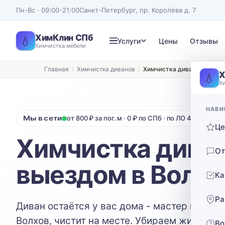
Пн-Вс · 09:00-21:00
Санкт-Петербург, пр. Королёва д. 7
ХимКлин СПб
💧
Услуги
Цены
Отзывы
Химчистка мебели
Главная
Химчистка диванов
Химчистка диванов с выез
Записаться на химчистку
Х
💧
Х
Рассчитаем стоимость и подберём удобное время
ТИП МЕБЕЛИ
ТИП ОБИВКИ
НАВИ
Мы в сети
от 800 ₽ за пог. м · 0 ₽ по СПб · по ЛО 40 ₽/км от
Диван
Выберите ткань…
Ц
Химчистка диван
Нажимая кнопку, вы соглашаетесь с
политикой конфиденциальности
От
выездом в Волхо
Ка
Ра
Диван остаётся у вас дома - мастер приезж
Волхов, чистит на месте. Убираем жирные 
Во