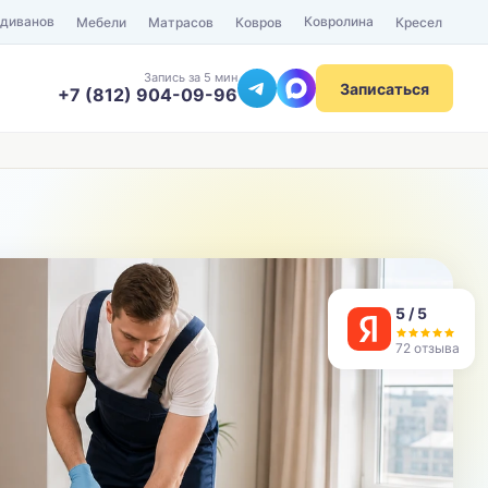
 диванов
Ковролина
Мебели
Матрасов
Ковров
Кресел
Запись за 5 мин
Записаться
+7 (812) 904-09-96
ТЕЛЕФОН
Отправить
5 / 5
72 отзыва