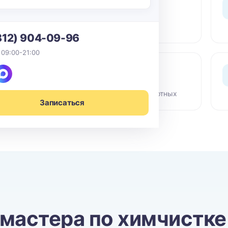
0 ₽ выезд
По СПб в пределах КАД -
бесплатный выезд мастера
812) 904-09-96
 09:00-21:00
Сертифиц. химия
Гипоаллергенные средства,
безопасно для детей и животных
Записаться
 мастера по химчистке