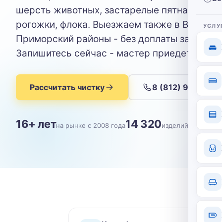
шерсть животных, застарелые пятна с велю
рогожки, флока. Выезжаем также в Выборгс
УСЛУ
Приморский районы - без доплаты за адрес
Запишитесь сейчас - мастер приедет в удо
Рассчитать чистку
8 (812) 904-09-
16+ лет
14 320
на рынке с 2008 года
изделий почищен