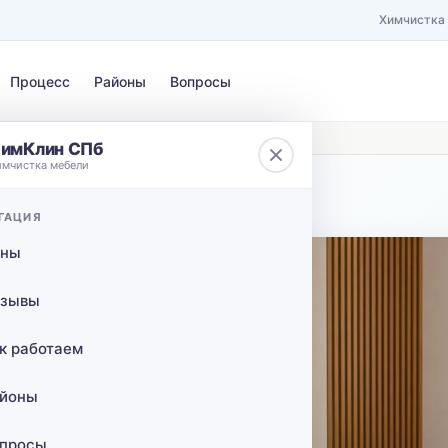
Химчистка
Процесс
Районы
Вопросы
дом в Волхов
имКлин СПб
имчистка мебели
ЗАГРЯЗНЕНИЕ
ГАЦИЯ
 КАД
Выберите загрязнение…
ены
ов с
зывы
в
к работаем
йоны
ает в
разводы,
просы