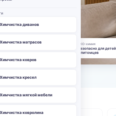
ра,
кий и
ГИ
.
Химчистка диванов
бный день.
Химчистка матрасов
ЭКО-химия
96
👶
Безопасно для детей
и питомцев
Химчистка ковров
о
Химчистка кресел
Химчистка мягкой мебели
Химчистка ковролина