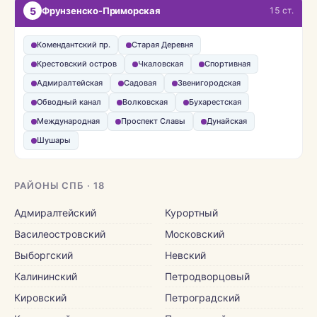
5
Фрунзенско-Приморская
15 ст.
Комендантский пр.
Старая Деревня
Крестовский остров
Чкаловская
Спортивная
Адмиралтейская
Садовая
Звенигородская
Обводный канал
Волковская
Бухарестская
Международная
Проспект Славы
Дунайская
Шушары
РАЙОНЫ СПБ · 18
Адмиралтейский
Курортный
Василеостровский
Московский
Выборгский
Невский
Калининский
Петродворцовый
Кировский
Петроградский