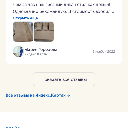
чем за час наш грязный диван стал как новый!
Однозначно рекомендую. В стоимость входил
выезд в загородный дом за пределы КАД. На
Открыть ещё
фото наш диван «до» и «после» химчистки,
результат очевиден.»
Мария Горохова
8 ноября 2022
Яндекс.Карты
Показать все отзывы
Все отзывы на Яндекс.Картах →
ПРАЙС