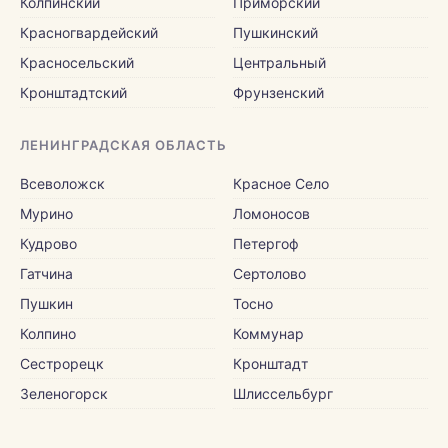
Колпинский
Приморский
Красногвардейский
Пушкинский
Красносельский
Центральный
Кронштадтский
Фрунзенский
ЛЕНИНГРАДСКАЯ ОБЛАСТЬ
Всеволожск
Красное Село
Мурино
Ломоносов
Кудрово
Петергоф
Гатчина
Сертолово
Пушкин
Тосно
Колпино
Коммунар
Сестрорецк
Кронштадт
Зеленогорск
Шлиссельбург