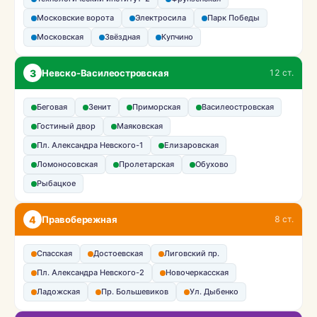
Московские ворота
Электросила
Парк Победы
Московская
Звёздная
Купчино
3
Невско-Василеостровская
12 ст.
Беговая
Зенит
Приморская
Василеостровская
Гостиный двор
Маяковская
Пл. Александра Невского-1
Елизаровская
Ломоносовская
Пролетарская
Обухово
Рыбацкое
4
Правобережная
8 ст.
Спасская
Достоевская
Лиговский пр.
Пл. Александра Невского-2
Новочеркасская
Ладожская
Пр. Большевиков
Ул. Дыбенко