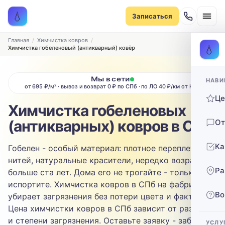
Записаться на химчистку
💧
Записаться
Рассчитаем стоимость и подберём удобное время
ТИП МЕБЕЛИ
Главная
Химчистка ковров
💧
Химчистка гобеленовый (антикварный) ковёр
Диван
Мы в сети
НАВИ
ТИП ОБИВКИ
от 695 ₽/м² · вывоз и возврат 0 ₽ по СПб · по ЛО 40 ₽/км от КАД
Ц
Выберите ткань…
Химчистка гобеленовых
(антикварных) ковров в СПб
От
ЗАГРЯЗНЕНИЕ
Ка
Гобелен - особый материал: плотное переплетение
Выберите загрязнение…
нитей, натуральные красители, нередко возраст
Ра
больше ста лет. Дома его не трогайте - только
ТЕЛЕФОН
испортите. Химчистка ковров в СПб на фабрике
Во
убирает загрязнения без потери цвета и фактуры.
Цена химчистки ковров в СПб зависит от размера
и степени загрязнения. Оставьте заявку - заберём
УСЛУ