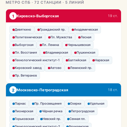
МЕТРО СПБ · 72 СТАНЦИИ · 5 ЛИНИЙ
1
Кировско-Выборгская
19 ст.
Девяткино
Гражданский пр.
Академическая
Политехническая
Пл. Мужества
Лесная
Выборгская
Пл. Ленина
Чернышевская
Пл. Восстания
Владимирская
Пушкинская
Технологический институт-1
Балтийская
Нарвская
Кировский завод
Автово
Ленинский пр.
Пр. Ветеранов
2
Московско-Петроградская
18 ст.
Парнас
Пр. Просвещения
Озерки
Удельная
Пионерская
Чёрная речка
Петроградская
Горьковская
Невский пр.
Сенная пл.
Технологический институт-2
Фрунзенская