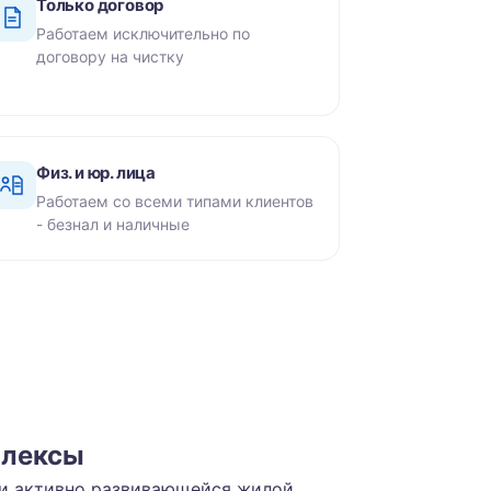
Только договор
Работаем исключительно по
договору на чистку
Физ. и юр. лица
Работаем со всеми типами клиентов
- безнал и наличные
плексы
 и активно развивающейся жилой