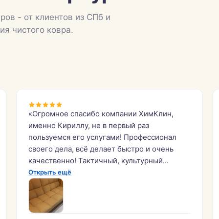
ров - от клиентов из СПб и
ия чистого ковра.
«Огромное спасибо компании ХимКлин,
именно Кириллу, не в первый раз
пользуемся его услугами! Профессионал
своего дела, всё делает быстро и очень
качественно! Тактичный, культурный
молодой человек, что сейчас не часто!
Открыть ещё
Всем кто хочет получить услугу
качественно — рекомендую!»