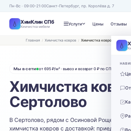
Пн-Вс · 09:00-21:00
Санкт-Петербург, пр. Королёва д. 7
ХимКлин СПб
💧
Услуги
Цены
Отзывы
Химчистка мебели
Главная
Химчистка ковров
Химчистка ковров в Сертол
Записаться на химчистку
Х
💧
Х
Рассчитаем стоимость и подберём удобное время
ТИП МЕБЕЛИ
ТИП ОБИВКИ
НАВИ
Мы в сети
от 695 ₽/м² · вывоз и возврат 0 ₽ по СПб · по ЛО 
Диван
Выберите ткань…
Ц
Химчистка ковро
Нажимая кнопку, вы соглашаетесь с
политикой конфиденциальности
От
Сертолово
Ка
Ра
В Сертолово, рядом с Осиновой Рощей, раб
химчистка ковров с доставкой: приедем, за
Во