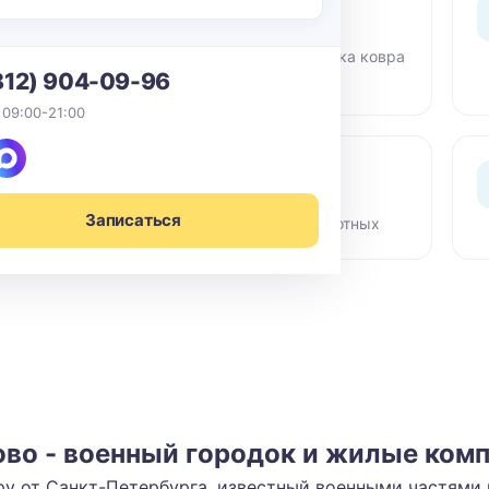
0 ₽ выезд
По СПб в пределах КАД -
,
бесплатный вывоз и доставка ковра
812) 904-09-96
 09:00-21:00
Сертифиц. химия
Гипоаллергенные средства,
Записаться
а
безопасно для детей и животных
ово - военный городок и жилые ком
еру от Санкт-Петербурга, известный военными частями