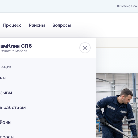
Химчистка
Процесс
Районы
Вопросы
ово
имКлин СПб
имчистка мебели
ЗАГРЯЗНЕНИЕ
ГАЦИЯ
40 ₽/км от КАД
Выберите загрязнение…
ены
в в
зывы
к работаем
йоны
отает
берём и
просы