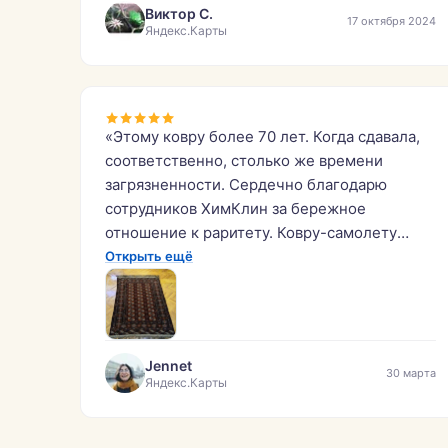
Виктор С.
17 октября 2024
Яндекс.Карты
«Этому ковру более 70 лет. Когда сдавала,
соответственно, столько же времени
загрязненности. Сердечно благодарю
сотрудников ХимКлин за бережное
отношение к раритету. Ковру-самолету
вернули вторую жизнь!»
Открыть ещё
Jennet
30 марта
Яндекс.Карты