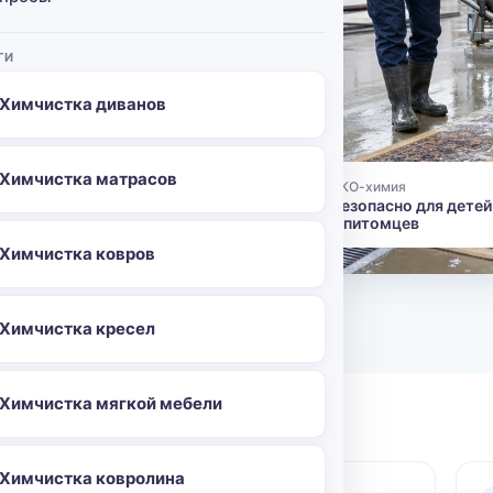
выезде
 и мебели
ГИ
тно.
Химчистка диванов
Химчистка матрасов
ЭКО-химия
96
👶
Безопасно для детей
и питомцев
Химчистка ковров
о
Химчистка кресел
Химчистка мягкой мебели
Химчистка ковролина