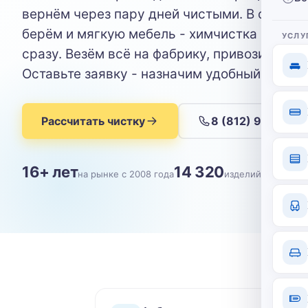
вернём через пару дней чистыми. В одном 
берём и мягкую мебель - химчистка ковров
УСЛУ
сразу. Везём всё на фабрику, привозим обра
Оставьте заявку - назначим удобный день.
Рассчитать чистку
8 (812) 904-09-
16+ лет
14 320
на рынке с 2008 года
изделий почищен