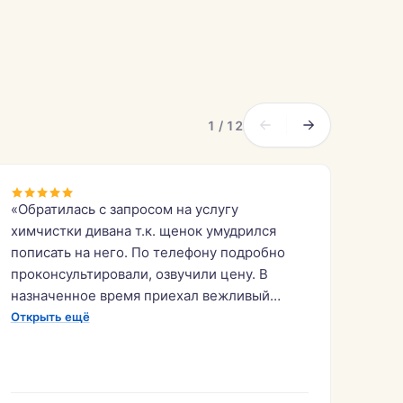
1 / 12
«Обратилась с запросом на услугу
химчистки дивана т.к. щенок умудрился
пописать на него. По телефону подробно
проконсультировали, озвучили цену. В
назначенное время приехал вежливый
сотрудник, все почистил (заняло примерно
Открыть ещё
1,5 часа), убрал за собой, дал рекомендации.
Диван выглядит как новый, запах пописа
убран, цена в процессе не изменилась.