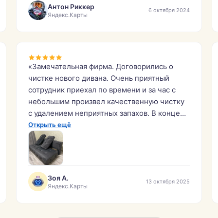
Антон Риккер
6 октября 2024
Яндекс.Карты
«Замечательная фирма. Договорились о
чистке нового дивана. Очень приятный
сотрудник приехал по времени и за час с
небольшим произвел качественную чистку
с удалением неприятных запахов. В конце
процесса можно увидеть, какая грязная
Открыть ещё
вода после мытья! Это говорит о том, что
даже новые предметы мебели нуждаются в
мойке. Благодарю данную компанию,
Кирилла лично и рекомендую всем, кому
Зоя А.
13 октября 2025
нужно качественное очищение
Яндекс.Карты
пространства.»