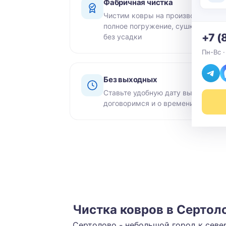
Фабричная чистка
Чистим ковры на производстве -
полное погружение, сушка на раме
+7 (
без усадки
Пн-Вс ·
Без выходных
Ставьте удобную дату вывоза -
договоримся и о времени возврат
Чистка ковров в Сертол
Сертолово - небольшой город к сев