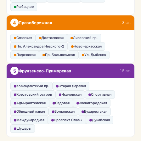
Рыбацкое
4
Правобережная
8 ст.
Спасская
Достоевская
Лиговский пр.
Пл. Александра Невского-2
Новочеркасская
Ладожская
Пр. Большевиков
Ул. Дыбенко
5
Фрунзенско-Приморская
15 ст.
Комендантский пр.
Старая Деревня
Крестовский остров
Чкаловская
Спортивная
Адмиралтейская
Садовая
Звенигородская
Обводный канал
Волковская
Бухарестская
Международная
Проспект Славы
Дунайская
Шушары