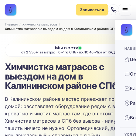
Записаться на химчистку
💧
Записаться
Рассчитаем стоимость и подберём удобное время
ТИП МЕБЕЛИ
Главная
Химчистка матрасов
💧
Химчистка матрасов с выездом на дом в Калининском районе СПб
Диван
Мы в сети
НАВИ
ТИП ОБИВКИ
от 2 550 ₽ за матрас · 0 ₽ по СПб · по ЛО 40 ₽/км от КАД
Ц
Выберите ткань…
Химчистка матрасов с
выездом на дом в
От
ЗАГРЯЗНЕНИЕ
Калининском районе СПб
Ка
Выберите загрязнение…
В Калининском районе мастер приезжает прямо
Ра
ТЕЛЕФОН
домой: расставляет оборудование рядом с вашей
кроватью и чистит матрас там, где он стоит.
Во
Химчистка матрасов в СПб без вывоза - никуда
тащить ничего не нужно. Ортопедический, детский
или двуспальный - справимся с любым.
УСЛУ