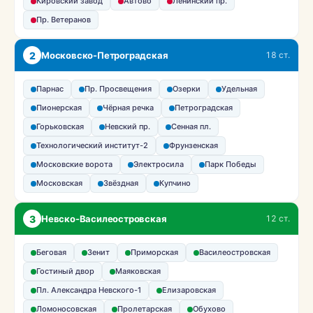
Кировский завод
Автово
Ленинский пр.
Пр. Ветеранов
2
Московско-Петроградская
18 ст.
Парнас
Пр. Просвещения
Озерки
Удельная
Пионерская
Чёрная речка
Петроградская
Горьковская
Невский пр.
Сенная пл.
Технологический институт-2
Фрунзенская
Московские ворота
Электросила
Парк Победы
Московская
Звёздная
Купчино
3
Невско-Василеостровская
12 ст.
Беговая
Зенит
Приморская
Василеостровская
Гостиный двор
Маяковская
Пл. Александра Невского-1
Елизаровская
Ломоносовская
Пролетарская
Обухово