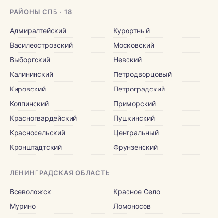
РАЙОНЫ СПБ · 18
Адмиралтейский
Курортный
Василеостровский
Московский
Выборгский
Невский
Калининский
Петродворцовый
Кировский
Петроградский
Колпинский
Приморский
Красногвардейский
Пушкинский
Красносельский
Центральный
Кронштадтский
Фрунзенский
ЛЕНИНГРАДСКАЯ ОБЛАСТЬ
Всеволожск
Красное Село
Мурино
Ломоносов