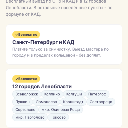
Бесплатный выезд по СПб и КАД и в 12 городов
Ленобласти. В остальные населённые пункты - по
формуле от КАД.
✓
Бесплатно
Санкт-Петербург и КАД
Платите только за химчистку. Выезд мастера по
городу и в пределах кольцевой - без доплат.
✓
Бесплатно
12 городов Ленобласти
Всеволожск
Колпино
Колтуши
Петергоф
Пушкин
Ломоносов
Кронштадт
Сестрорецк
Сертолово
мкр. Осиновая Роща
мкр. Парголово
Токсово