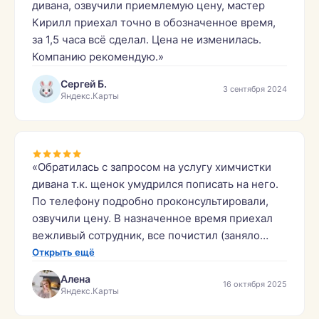
дивана, озвучили приемлемую цену, мастер
Кирилл приехал точно в обозначенное время,
за 1,5 часа всё сделал. Цена не изменилась.
Компанию рекомендую.»
Сергей Б.
3 сентября 2024
Яндекс.Карты
«Обратилась с запросом на услугу химчистки
дивана т.к. щенок умудрился пописать на него.
По телефону подробно проконсультировали,
озвучили цену. В назначенное время приехал
вежливый сотрудник, все почистил (заняло
примерно 1,5 часа), убрал за собой, дал
Открыть ещё
рекомендации. Диван выглядит как новый,
Алена
16 октября 2025
запах пописа убран, цена в процессе не
Яндекс.Карты
изменилась. Фирму рекомендую.»