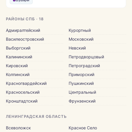
Шушары
РАЙОНЫ СПБ · 18
Адмиралтейский
Курортный
Василеостровский
Московский
Выборгский
Невский
Калининский
Петродворцовый
Кировский
Петроградский
Колпинский
Приморский
Красногвардейский
Пушкинский
Красносельский
Центральный
Кронштадтский
Фрунзенский
ЛЕНИНГРАДСКАЯ ОБЛАСТЬ
Всеволожск
Красное Село