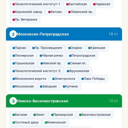
Технологический институт-1
Балтийская
Нарвская
Кировский завод
Автово
Ленинский пр.
Пр. Ветеранов
2
Московско-Петроградская
18 ст.
Парнас
Пр. Просвещения
Озерки
Удельная
Пионерская
Чёрная речка
Петроградская
Горьковская
Невский пр.
Сенная пл.
Технологический институт-2
Фрунзенская
Московские ворота
Электросила
Парк Победы
Московская
Звёздная
Купчино
3
Невско-Василеостровская
12 ст.
Беговая
Зенит
Приморская
Василеостровская
Гостиный двор
Маяковская