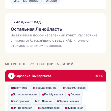
мкр. Парголово
Токсово
+ 40 ₽/км от КАД
Остальная Ленобласть
Выезжаем в любой населённый пункт. Расстояние
считаем от ближайшего съезда КАД - точную
стоимость скажем на звонке.
МЕТРО СПБ · 72 СТАНЦИИ · 5 ЛИНИЙ
1
Кировско-Выборгская
19 ст.
Девяткино
Гражданский пр.
Академическая
Политехническая
Пл. Мужества
Лесная
Выборгская
Пл. Ленина
Чернышевская
Пл. Восстания
Владимирская
Пушкинская