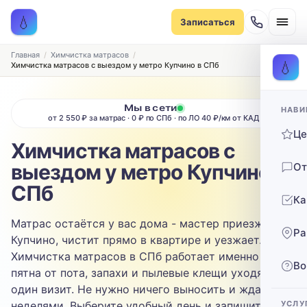
Записаться на химчистку
💧
Записаться
Рассчитаем стоимость и подберём удобное время
ТИП МЕБЕЛИ
Главная
Химчистка матрасов
💧
Химчистка матрасов с выездом у метро Купчино в СПб
Диван
Мы в сети
НАВИ
ТИП ОБИВКИ
от 2 550 ₽ за матрас · 0 ₽ по СПб · по ЛО 40 ₽/км от КАД
Ц
Выберите ткань…
Химчистка матрасов с
выездом у метро Купчино в
От
ЗАГРЯЗНЕНИЕ
СПб
Ка
Выберите загрязнение…
Матрас остаётся у вас дома - мастер приезжает в
Ра
ТЕЛЕФОН
Купчино, чистит прямо в квартире и уезжает.
Химчистка матрасов в СПб работает именно так:
Во
пятна от пота, запахи и пылевые клещи уходят за
один визит. Не нужно ничего выносить и ждать
неделями. Выберите удобный день и запишитесь.
УСЛУ