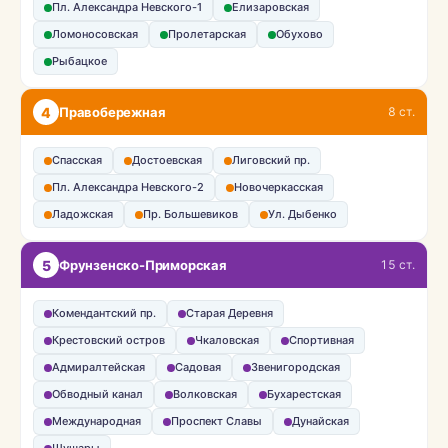
Пл. Александра Невского-1
Елизаровская
Ломоносовская
Пролетарская
Обухово
Рыбацкое
4
Правобережная
8 ст.
Спасская
Достоевская
Лиговский пр.
Пл. Александра Невского-2
Новочеркасская
Ладожская
Пр. Большевиков
Ул. Дыбенко
5
Фрунзенско-Приморская
15 ст.
Комендантский пр.
Старая Деревня
Крестовский остров
Чкаловская
Спортивная
Адмиралтейская
Садовая
Звенигородская
Обводный канал
Волковская
Бухарестская
Международная
Проспект Славы
Дунайская