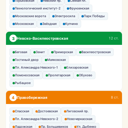
Горьковская
Невский пр.
Сенная пл.
Технологический институт-2
Фрунзенская
Московские ворота
Электросила
Парк Победы
Московская
Звёздная
Купчино
3
Невско-Василеостровская
12 ст.
Беговая
Зенит
Приморская
Василеостровская
Гостиный двор
Маяковская
Пл. Александра Невского-1
Елизаровская
Ломоносовская
Пролетарская
Обухово
Рыбацкое
4
Правобережная
8 ст.
Спасская
Достоевская
Лиговский пр.
Пл. Александра Невского-2
Новочеркасская
Ладожская
Пр. Большевиков
Ул. Дыбенко