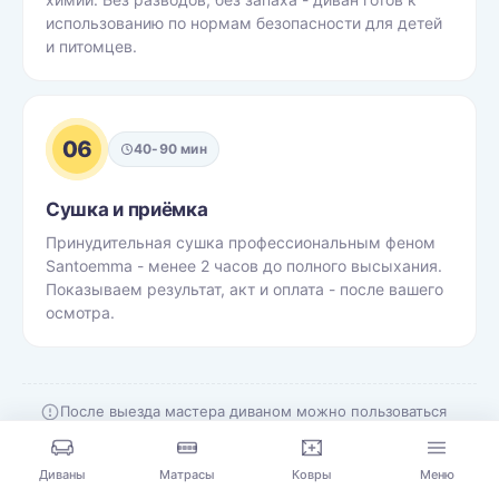
использованию по нормам безопасности для детей
и питомцев.
06
40-90 мин
Сушка и приёмка
Принудительная сушка профессиональным феном
Santoemma - менее 2 часов до полного высыхания.
Показываем результат, акт и оплата - после вашего
осмотра.
После выезда мастера диваном можно пользоваться
сразу, но <strong>полное высыхание занимает от 12
до 24 часов</strong> - точное время зависит от
Диваны
Матрасы
Ковры
Меню
температуры в помещении, проветриваемости и