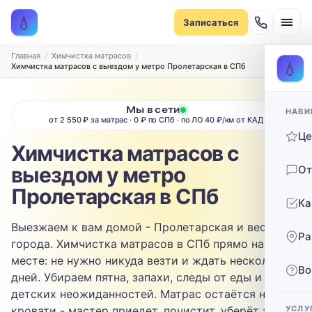
Записаться на химчистку
💧
Записаться
Рассчитаем стоимость и подберём удобное время
ТИП МЕБЕЛИ
Главная
Химчистка матрасов
💧
Химчистка матрасов с выездом у метро Пролетарская в СПб
Диван
Мы в сети
НАВИ
ТИП ОБИВКИ
от 2 550 ₽ за матрас · 0 ₽ по СПб · по ЛО 40 ₽/км от КАД
Ц
Выберите ткань…
Химчистка матрасов с
выездом у метро
От
ЗАГРЯЗНЕНИЕ
Пролетарская в СПб
Ка
Выберите загрязнение…
Выезжаем к вам домой - Пролетарская и весь юг
Ра
ТЕЛЕФОН
города. Химчистка матрасов в СПб прямо на
месте: не нужно никуда везти и ждать несколько
Во
дней. Убираем пятна, запахи, следы от еды и
детских неожиданностей. Матрас остаётся на
кровати - мастер приедет, почистит, уберёт за
УСЛУ