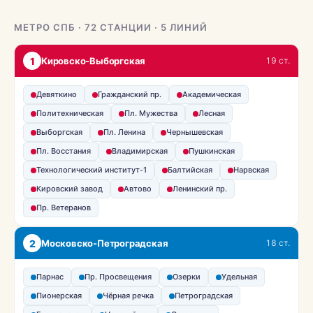
МЕТРО СПБ · 72 СТАНЦИИ · 5 ЛИНИЙ
1
Кировско-Выборгская
19 ст.
Девяткино
Гражданский пр.
Академическая
Политехническая
Пл. Мужества
Лесная
Выборгская
Пл. Ленина
Чернышевская
Пл. Восстания
Владимирская
Пушкинская
Технологический институт-1
Балтийская
Нарвская
Кировский завод
Автово
Ленинский пр.
Пр. Ветеранов
2
Московско-Петроградская
18 ст.
Парнас
Пр. Просвещения
Озерки
Удельная
Пионерская
Чёрная речка
Петроградская