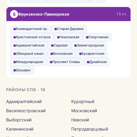
5
Фрунзенско-Приморская
15 ст.
Комендантский пр.
Старая Деревня
Крестовский остров
Чкаловская
Спортивная
Адмиралтейская
Садовая
Звенигородская
Обводный канал
Волковская
Бухарестская
Международная
Проспект Славы
Дунайская
Шушары
РАЙОНЫ СПБ · 18
Адмиралтейский
Курортный
Василеостровский
Московский
Выборгский
Невский
Калининский
Петродворцовый