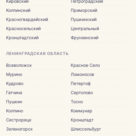
Кировский
Петроградский
Колпинский
Приморский
Красногвардейский
Пушкинский
Красносельский
Центральный
Кронштадтский
Фрунзенский
ЛЕНИНГРАДСКАЯ ОБЛАСТЬ
Всеволожск
Красное Село
Мурино
Ломоносов
Кудрово
Петергоф
Гатчина
Сертолово
Пушкин
Тосно
Колпино
Коммунар
Сестрорецк
Кронштадт
Зеленогорск
Шлиссельбург