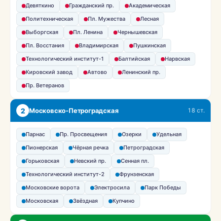
Девяткино
Гражданский пр.
Академическая
Политехническая
Пл. Мужества
Лесная
Выборгская
Пл. Ленина
Чернышевская
Пл. Восстания
Владимирская
Пушкинская
Технологический институт-1
Балтийская
Нарвская
Кировский завод
Автово
Ленинский пр.
Пр. Ветеранов
2
Московско-Петроградская
18 ст.
Парнас
Пр. Просвещения
Озерки
Удельная
Пионерская
Чёрная речка
Петроградская
Горьковская
Невский пр.
Сенная пл.
Технологический институт-2
Фрунзенская
Московские ворота
Электросила
Парк Победы
Московская
Звёздная
Купчино