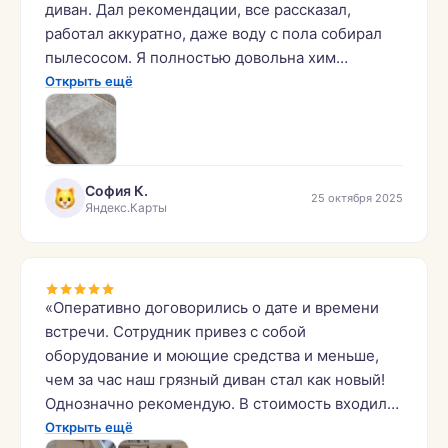
диван. Дал рекомендации, все рассказал,
работал аккуратно, даже воду с пола собирал
пылесосом. Я полностью довольна хим
чисткой, спасибо большое!»
Открыть ещё
София К.
25 октября 2025
Яндекс.Карты
«Оперативно договорились о дате и времени
встречи. Сотрудник привез с собой
оборудование и моющие средства и меньше,
чем за час наш грязный диван стал как новый!
Однозначно рекомендую. В стоимость входил
выезд в загородный дом за пределы КАД. На
Открыть ещё