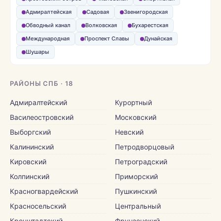
Адмиралтейская
Садовая
Звенигородская
Обводный канал
Волковская
Бухарестская
Международная
Проспект Славы
Дунайская
Шушары
РАЙОНЫ СПБ · 18
Адмиралтейский
Курортный
Василеостровский
Московский
Выборгский
Невский
Калининский
Петродворцовый
Кировский
Петроградский
Колпинский
Приморский
Красногвардейский
Пушкинский
Красносельский
Центральный
Кронштадтский
Фрунзенский