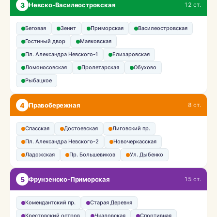
3
Невско-Василеостровская
12 ст.
Беговая
Зенит
Приморская
Василеостровская
Гостиный двор
Маяковская
Пл. Александра Невского-1
Елизаровская
Ломоносовская
Пролетарская
Обухово
Рыбацкое
4
Правобережная
8 ст.
Спасская
Достоевская
Лиговский пр.
Пл. Александра Невского-2
Новочеркасская
Ладожская
Пр. Большевиков
Ул. Дыбенко
5
Фрунзенско-Приморская
15 ст.
Комендантский пр.
Старая Деревня
Крестовский остров
Чкаловская
Спортивная