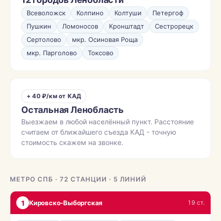
Всеволожск
Колпино
Колтуши
Петергоф
Пушкин
Ломоносов
Кронштадт
Сестрорецк
Сертолово
мкр. Осиновая Роща
мкр. Парголово
Токсово
+ 40 ₽/км от КАД
Остальная Ленобласть
Выезжаем в любой населённый пункт. Расстояние
считаем от ближайшего съезда КАД - точную
стоимость скажем на звонке.
МЕТРО СПБ · 72 СТАНЦИИ · 5 ЛИНИЙ
1
Кировско-Выборгская
19 ст.