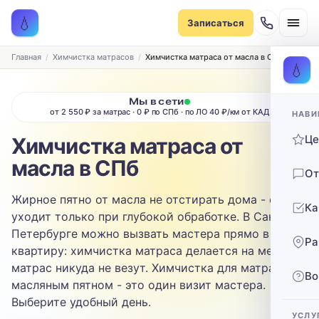
Записаться на химчистку
💧
Записаться
Рассчитаем стоимость и подберём удобное время
ТИП МЕБЕЛИ
Главная
Химчистка матрасов
Химчистка матраса от масла в СПб
💧
Диван
Мы в сети
от 2 550 ₽ за матрас · 0 ₽ по СПб · по ЛО 40 ₽/км от КАД
НАВИ
ТИП ОБИВКИ
Ц
Химчистка матраса от
Выберите ткань…
масла в СПб
От
ЗАГРЯЗНЕНИЕ
Жирное пятно от масла не отстирать дома - оно
Ка
Выберите загрязнение…
уходит только при глубокой обработке. В Санкт-
Петербурге можно вызвать мастера прямо в
Ра
ТЕЛЕФОН
квартиру: химчистка матраса делается на месте,
матрас никуда не везут. Химчистка для матраса с
Во
масляным пятном - это один визит мастера.
Выберите удобный день.
УСЛУ