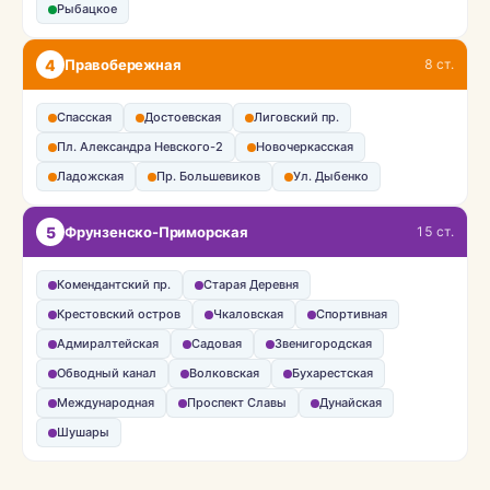
Рыбацкое
4
Правобережная
8 ст.
Спасская
Достоевская
Лиговский пр.
Пл. Александра Невского-2
Новочеркасская
Ладожская
Пр. Большевиков
Ул. Дыбенко
5
Фрунзенско-Приморская
15 ст.
Комендантский пр.
Старая Деревня
Крестовский остров
Чкаловская
Спортивная
Адмиралтейская
Садовая
Звенигородская
Обводный канал
Волковская
Бухарестская
Международная
Проспект Славы
Дунайская
Шушары