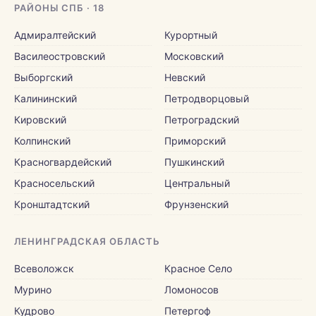
РАЙОНЫ СПБ · 18
Адмиралтейский
Курортный
Василеостровский
Московский
Выборгский
Невский
Калининский
Петродворцовый
Кировский
Петроградский
Колпинский
Приморский
Красногвардейский
Пушкинский
Красносельский
Центральный
Кронштадтский
Фрунзенский
ЛЕНИНГРАДСКАЯ ОБЛАСТЬ
Всеволожск
Красное Село
Мурино
Ломоносов
Кудрово
Петергоф