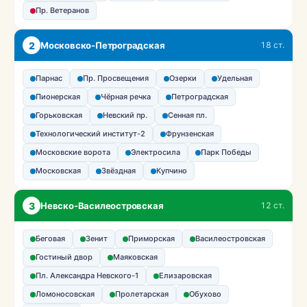
Пр. Ветеранов
2
Московско-Петроградская
18 ст.
Парнас
Пр. Просвещения
Озерки
Удельная
Пионерская
Чёрная речка
Петроградская
Горьковская
Невский пр.
Сенная пл.
Технологический институт-2
Фрунзенская
Московские ворота
Электросила
Парк Победы
Московская
Звёздная
Купчино
3
Невско-Василеостровская
12 ст.
Беговая
Зенит
Приморская
Василеостровская
Гостиный двор
Маяковская
Пл. Александра Невского-1
Елизаровская
Ломоносовская
Пролетарская
Обухово