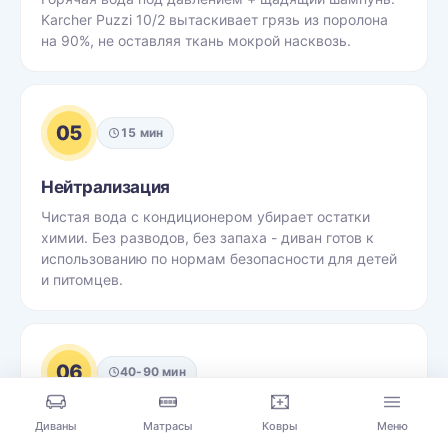
Karcher Puzzi 10/2 вытаскивает грязь из поролона
на 90%, не оставляя ткань мокрой насквозь.
05
15 мин
Нейтрализация
Чистая вода с кондиционером убирает остатки
химии. Без разводов, без запаха - диван готов к
использованию по нормам безопасности для детей
и питомцев.
06
40-90 мин
Сушка и приёмка
Диваны
Матрасы
Ковры
Меню