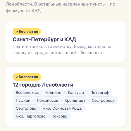
Ленобласти. В остальные населённые пункты - по
формуле от КАД.
✓
Бесплатно
Санкт-Петербург и КАД
Платите только за химчистку. Выезд мастера по
городу и в пределах кольцевой - без доплат.
✓
Бесплатно
12 городов Ленобласти
Всеволожск
Колпино
Колтуши
Петергоф
Пушкин
Ломоносов
Кронштадт
Сестрорецк
Сертолово
мкр. Осиновая Роща
мкр. Парголово
Токсово