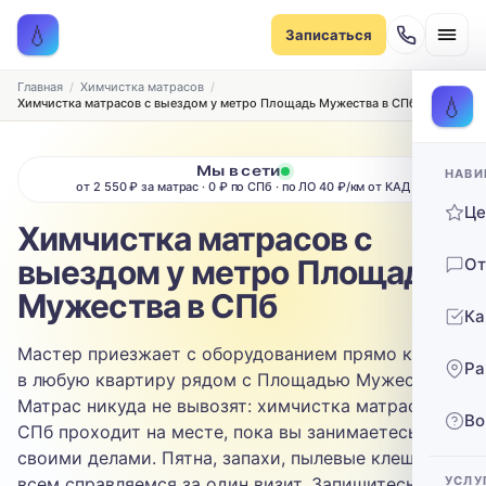
Записаться на химчистку
💧
Записаться
Рассчитаем стоимость и подберём удобное время
ТИП МЕБЕЛИ
Главная
Химчистка матрасов
💧
Химчистка матрасов с выездом у метро Площадь Мужества в СПб
Диван
Мы в сети
НАВИ
ТИП ОБИВКИ
от 2 550 ₽ за матрас · 0 ₽ по СПб · по ЛО 40 ₽/км от КАД
Ц
Выберите ткань…
Химчистка матрасов с
выездом у метро Площадь
От
ЗАГРЯЗНЕНИЕ
Мужества в СПб
Ка
Выберите загрязнение…
Мастер приезжает с оборудованием прямо к вам -
Ра
ТЕЛЕФОН
в любую квартиру рядом с Площадью Мужества.
Матрас никуда не вывозят: химчистка матрасов в
Во
СПб проходит на месте, пока вы занимаетесь
своими делами. Пятна, запахи, пылевые клещи - со
всем справляемся за один визит. Запишитесь
УСЛУ