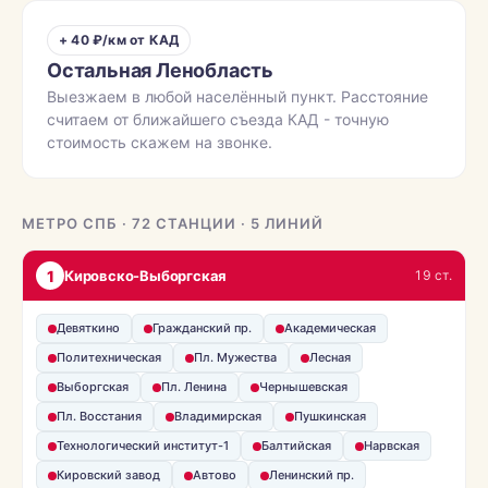
+ 40 ₽/км от КАД
Остальная Ленобласть
Выезжаем в любой населённый пункт. Расстояние
считаем от ближайшего съезда КАД - точную
стоимость скажем на звонке.
МЕТРО СПБ · 72 СТАНЦИИ · 5 ЛИНИЙ
1
Кировско-Выборгская
19 ст.
Девяткино
Гражданский пр.
Академическая
Политехническая
Пл. Мужества
Лесная
Выборгская
Пл. Ленина
Чернышевская
Пл. Восстания
Владимирская
Пушкинская
Технологический институт-1
Балтийская
Нарвская
Кировский завод
Автово
Ленинский пр.