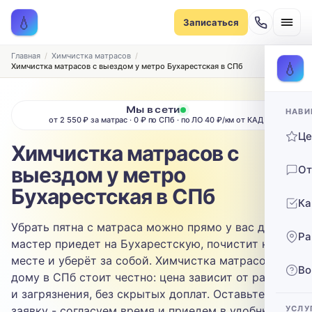
Записаться на химчистку
💧
Записаться
Рассчитаем стоимость и подберём удобное время
ТИП МЕБЕЛИ
Главная
Химчистка матрасов
💧
Химчистка матрасов с выездом у метро Бухарестская в СПб
Диван
Мы в сети
НАВИ
ТИП ОБИВКИ
от 2 550 ₽ за матрас · 0 ₽ по СПб · по ЛО 40 ₽/км от КАД
Ц
Выберите ткань…
Химчистка матрасов с
выездом у метро
От
ЗАГРЯЗНЕНИЕ
Бухарестская в СПб
Ка
Выберите загрязнение…
Убрать пятна с матраса можно прямо у вас дома -
Ра
ТЕЛЕФОН
мастер приедет на Бухарестскую, почистит на
месте и уберёт за собой. Химчистка матрасов на
Во
дому в СПб стоит честно: цена зависит от размера
и загрязнения, без скрытых доплат. Оставьте
заявку - согласуем время и приедем в удобный
УСЛУ