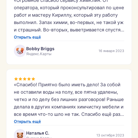
«Огромное спасибо сервису ХимКлин. От
оператора, который проконсультировал по цене
работ и мастеру Кириллу, который эту работу
выполнил. Запах химии, во-первых, не такой уж
и страшный. Во-вторых, выветривается спустя
несколько часов. Диван из икеи, материал
Открыть ещё
мешковина. Пятно — моча.»
Bobby Briggs
16 января 2023
Яндекс.Карты
«Спасибо! Приятно было иметь дело! За собой
не оставили воды на полу, все пятна удалены,
четко и по делу без лишних разговоров! Раньше
делала в других компаниях химчистку мебели и
все время что-то шло не так. Спасибо ещё раз,
обязательно буду обращаться ещё!»
Открыть ещё
Наталья С.
13 октября 2023