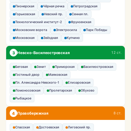
Пионерская
Чёрная речка
Петроградская
Горьковская
Невский пр.
Сенная пл.
Технологический институт-2
Фрунзенская
Московские ворота
Электросила
Парк Победы
Московская
Звёздная
Купчино
3
Невско-Василеостровская
12 ст.
Беговая
Зенит
Приморская
Василеостровская
Гостиный двор
Маяковская
Пл. Александра Невского-1
Елизаровская
Ломоносовская
Пролетарская
Обухово
Рыбацкое
4
Правобережная
8 ст.
Спасская
Достоевская
Лиговский пр.