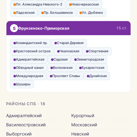
Пл. Александра Невского-2
Новочеркасская
Ладожская
Пр. Большевиков
Ул. Дыбенко
5
Фрунзенско-Приморская
15 ст.
Комендантский пр.
Старая Деревня
Крестовский остров
Чкаловская
Спортивная
Адмиралтейская
Садовая
Звенигородская
Обводный канал
Волковская
Бухарестская
Международная
Проспект Славы
Дунайская
Шушары
РАЙОНЫ СПБ · 18
Адмиралтейский
Курортный
Василеостровский
Московский
Выборгский
Невский