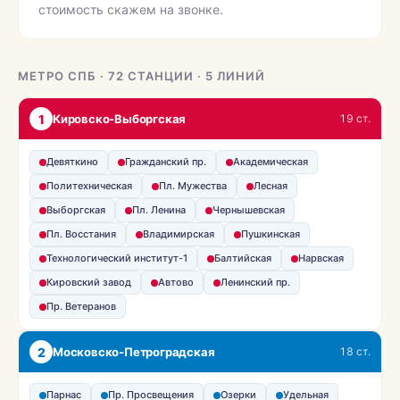
стоимость скажем на звонке.
МЕТРО СПБ · 72 СТАНЦИИ · 5 ЛИНИЙ
1
Кировско-Выборгская
19 ст.
Девяткино
Гражданский пр.
Академическая
Политехническая
Пл. Мужества
Лесная
Выборгская
Пл. Ленина
Чернышевская
Пл. Восстания
Владимирская
Пушкинская
Технологический институт-1
Балтийская
Нарвская
Кировский завод
Автово
Ленинский пр.
Пр. Ветеранов
2
Московско-Петроградская
18 ст.
Парнас
Пр. Просвещения
Озерки
Удельная