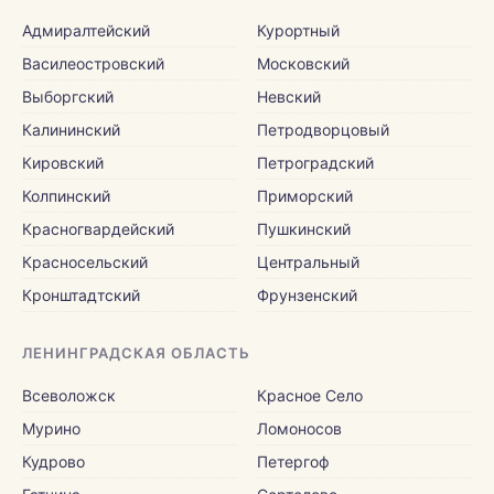
Адмиралтейский
Курортный
Василеостровский
Московский
Выборгский
Невский
Калининский
Петродворцовый
Кировский
Петроградский
Колпинский
Приморский
Красногвардейский
Пушкинский
Красносельский
Центральный
Кронштадтский
Фрунзенский
ЛЕНИНГРАДСКАЯ ОБЛАСТЬ
Всеволожск
Красное Село
Мурино
Ломоносов
Кудрово
Петергоф