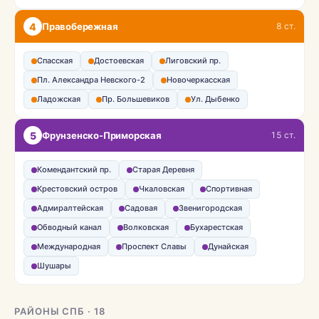
4
Правобережная
8 ст.
Спасская
Достоевская
Лиговский пр.
Пл. Александра Невского-2
Новочеркасская
Ладожская
Пр. Большевиков
Ул. Дыбенко
5
Фрунзенско-Приморская
15 ст.
Комендантский пр.
Старая Деревня
Крестовский остров
Чкаловская
Спортивная
Адмиралтейская
Садовая
Звенигородская
Обводный канал
Волковская
Бухарестская
Международная
Проспект Славы
Дунайская
Шушары
РАЙОНЫ СПБ · 18