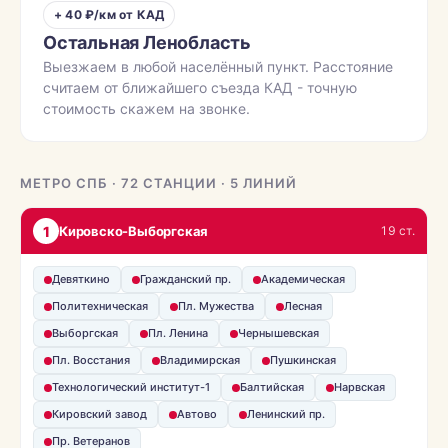
+ 40 ₽/км от КАД
Остальная Ленобласть
Выезжаем в любой населённый пункт. Расстояние
считаем от ближайшего съезда КАД - точную
стоимость скажем на звонке.
МЕТРО СПБ · 72 СТАНЦИИ · 5 ЛИНИЙ
1
Кировско-Выборгская
19 ст.
Девяткино
Гражданский пр.
Академическая
Политехническая
Пл. Мужества
Лесная
Выборгская
Пл. Ленина
Чернышевская
Пл. Восстания
Владимирская
Пушкинская
Технологический институт-1
Балтийская
Нарвская
Кировский завод
Автово
Ленинский пр.
Пр. Ветеранов