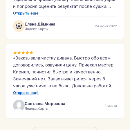
и попросил оценить результат после сушки.
Итог просто поразительный, идеально чистый,
Открыть ещё
ни одного развода. Огромное спасибо,
Елена Дёмкина
24 июня 2022
рекомендую.»
Яндекс.Карты
«Заказывала чистку дивана. Быстро обо всем
договорились, озвучили цену. Приехал мастер
Кирилл, почистил быстро и качественно.
Замечаний нет. Запах выветрился, через 8
часов уже ничего не было. Довольна работой.
Буду рекомендовать эту фирму знакомым.»
Открыть ещё
Светлана Морозова
1 марта
Яндекс.Карты