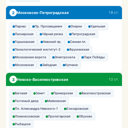
2
Московско-Петроградская
18 ст.
Парнас
Пр. Просвещения
Озерки
Удельная
Пионерская
Чёрная речка
Петроградская
Горьковская
Невский пр.
Сенная пл.
Технологический институт-2
Фрунзенская
Московские ворота
Электросила
Парк Победы
Московская
Звёздная
Купчино
3
Невско-Василеостровская
12 ст.
Беговая
Зенит
Приморская
Василеостровская
Гостиный двор
Маяковская
Пл. Александра Невского-1
Елизаровская
Ломоносовская
Пролетарская
Обухово
Рыбацкое