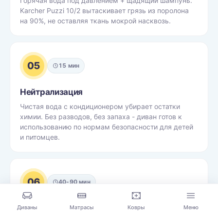
Горячая вода под давлением + щадящий шампунь.
Karcher Puzzi 10/2 вытаскивает грязь из поролона
на 90%, не оставляя ткань мокрой насквозь.
05
15 мин
Нейтрализация
Чистая вода с кондиционером убирает остатки
химии. Без разводов, без запаха - диван готов к
использованию по нормам безопасности для детей
и питомцев.
06
40-90 мин
Сушка и приёмка
Диваны
Матрасы
Ковры
Меню