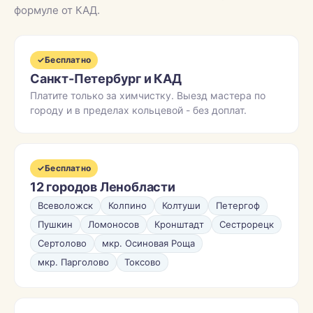
формуле от КАД.
✓
Бесплатно
Санкт-Петербург и КАД
Платите только за химчистку. Выезд мастера по
городу и в пределах кольцевой - без доплат.
✓
Бесплатно
12 городов Ленобласти
Всеволожск
Колпино
Колтуши
Петергоф
Пушкин
Ломоносов
Кронштадт
Сестрорецк
Сертолово
мкр. Осиновая Роща
мкр. Парголово
Токсово