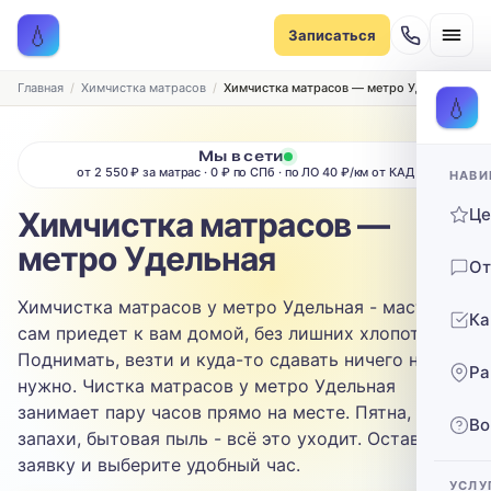
Записаться на химчистку
💧
Записаться
Рассчитаем стоимость и подберём удобное время
ТИП МЕБЕЛИ
Главная
Химчистка матрасов
Химчистка матрасов — метро Удельная
💧
Диван
Мы в сети
от 2 550 ₽ за матрас · 0 ₽ по СПб · по ЛО 40 ₽/км от КАД
НАВИ
ТИП ОБИВКИ
Ц
Химчистка матрасов —
Выберите ткань…
метро Удельная
От
ЗАГРЯЗНЕНИЕ
Химчистка матрасов у метро Удельная - мастер
Ка
Выберите загрязнение…
сам приедет к вам домой, без лишних хлопот.
Поднимать, везти и куда-то сдавать ничего не
Ра
ТЕЛЕФОН
нужно. Чистка матрасов у метро Удельная
занимает пару часов прямо на месте. Пятна,
Во
запахи, бытовая пыль - всё это уходит. Оставьте
заявку и выберите удобный час.
УСЛУ