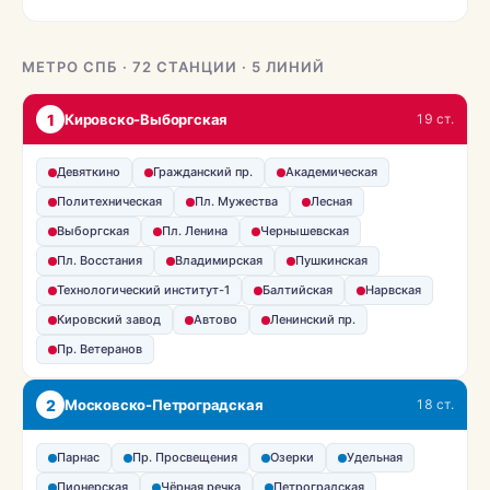
МЕТРО СПБ · 72 СТАНЦИИ · 5 ЛИНИЙ
1
Кировско-Выборгская
19 ст.
Девяткино
Гражданский пр.
Академическая
Политехническая
Пл. Мужества
Лесная
Выборгская
Пл. Ленина
Чернышевская
Пл. Восстания
Владимирская
Пушкинская
Технологический институт-1
Балтийская
Нарвская
Кировский завод
Автово
Ленинский пр.
Пр. Ветеранов
2
Московско-Петроградская
18 ст.
Парнас
Пр. Просвещения
Озерки
Удельная
Пионерская
Чёрная речка
Петроградская