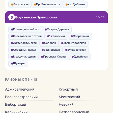
Ладожская
Пр. Большевиков
Ул. Дыбенко
5
Фрунзенско-Приморская
15 ст.
Комендантский пр.
Старая Деревня
Крестовский остров
Чкаловская
Спортивная
Адмиралтейская
Садовая
Звенигородская
Обводный канал
Волковская
Бухарестская
Международная
Проспект Славы
Дунайская
Шушары
РАЙОНЫ СПБ · 18
Адмиралтейский
Курортный
Василеостровский
Московский
Выборгский
Невский
Калининский
Петродворцовый