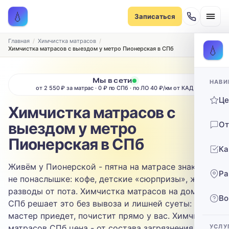
Записаться на химчистку
💧
Записаться
Рассчитаем стоимость и подберём удобное время
ТИП МЕБЕЛИ
Главная
Химчистка матрасов
💧
Химчистка матрасов с выездом у метро Пионерская в СПб
Диван
Мы в сети
НАВИ
ТИП ОБИВКИ
от 2 550 ₽ за матрас · 0 ₽ по СПб · по ЛО 40 ₽/км от КАД
Ц
Выберите ткань…
Химчистка матрасов с
выездом у метро
От
ЗАГРЯЗНЕНИЕ
Пионерская в СПб
Ка
Выберите загрязнение…
Живём у Пионерской - пятна на матрасе знакомы
Ра
ТЕЛЕФОН
не понаслышке: кофе, детские «сюрпризы», жёлтые
разводы от пота. Химчистка матрасов на дому в
Во
СПб решает это без вывоза и лишней суеты:
мастер приедет, почистит прямо у вас. Химчистка
матрасов СПб цена - от состава загрязнения,
УСЛУ