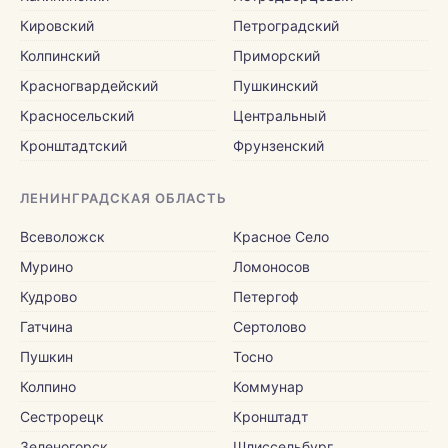
Кировский
Петроградский
Колпинский
Приморский
Красногвардейский
Пушкинский
Красносельский
Центральный
Кронштадтский
Фрунзенский
ЛЕНИНГРАДСКАЯ ОБЛАСТЬ
Всеволожск
Красное Село
Мурино
Ломоносов
Кудрово
Петергоф
Гатчина
Сертолово
Пушкин
Тосно
Колпино
Коммунар
Сестрорецк
Кронштадт
Зеленогорск
Шлиссельбург