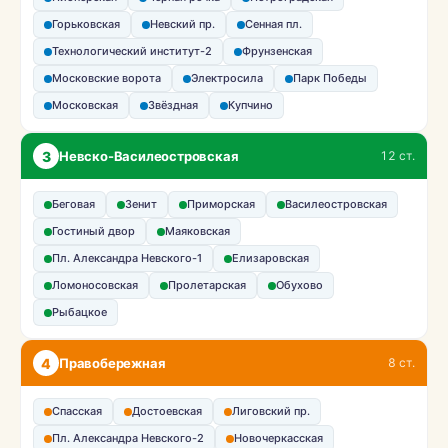
Горьковская
Невский пр.
Сенная пл.
Технологический институт-2
Фрунзенская
Московские ворота
Электросила
Парк Победы
Московская
Звёздная
Купчино
3
Невско-Василеостровская
12 ст.
Беговая
Зенит
Приморская
Василеостровская
Гостиный двор
Маяковская
Пл. Александра Невского-1
Елизаровская
Ломоносовская
Пролетарская
Обухово
Рыбацкое
4
Правобережная
8 ст.
Спасская
Достоевская
Лиговский пр.
Пл. Александра Невского-2
Новочеркасская