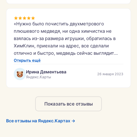
«Нужно было почистить двухметрового
плюшевого медведя, ни одна химчистка не
взялась из-за размера игрушки, обратилась в
ХимКлин, приехали на адрес, все сделали
отлично и быстро, медведь сейчас выглядит
отлично! Бонусом почистили прикроватный
Открыть ещё
коврик! Спасибо огромное за работу,
Ирина Дементьева
26 января 2023
рекомендовать буду друзьям и знакомым эту
Яндекс.Карты
компанию.»
Показать все отзывы
Все отзывы на Яндекс.Картах →