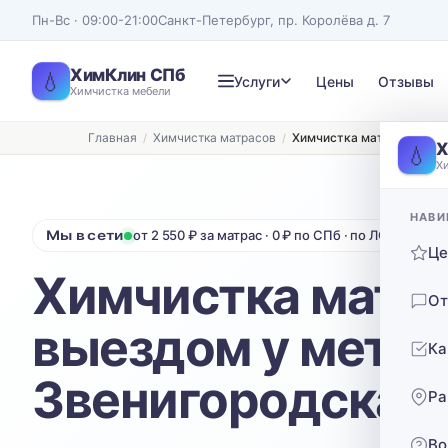
Пн-Вс · 09:00-21:00
Санкт-Петербург, пр. Королёва д. 7
ХимКлин СПб
💧
Услуги
Цены
Отзывы
Химчистка мебели
Главная
Химчистка матрасов
Химчистка матрасов с вы
Записаться на химчистку
Х
💧
Х
Рассчитаем стоимость и подберём удобное время
ТИП МЕБЕЛИ
ТИП ОБИВКИ
НАВИ
Мы в сети
от 2 550 ₽ за матрас · 0 ₽ по СПб · по ЛО 40 ₽/км
Диван
Выберите ткань…
Ц
Химчистка матра
Нажимая кнопку, вы соглашаетесь с
политикой конфиденциальности
От
выездом у метр
Ка
Звенигородская 
Ра
Во