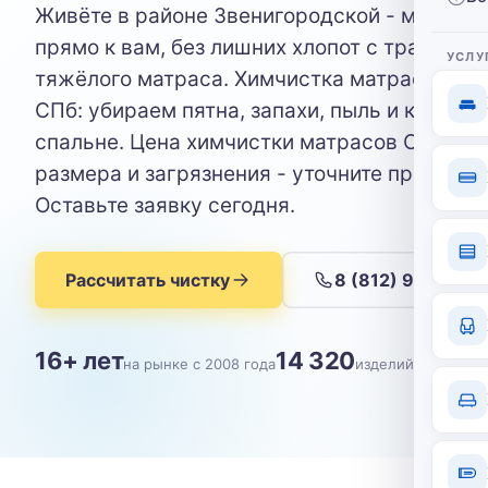
Живёте в районе Звенигородской - мастер 
прямо к вам, без лишних хлопот с транспор
УСЛУ
тяжёлого матраса. Химчистка матрасов на 
СПб: убираем пятна, запахи, пыль и клещей
спальне. Цена химчистки матрасов СПб зав
размера и загрязнения - уточните при запис
Оставьте заявку сегодня.
Рассчитать чистку
8 (812) 904-09-
16+ лет
14 320
на рынке с 2008 года
изделий почищен