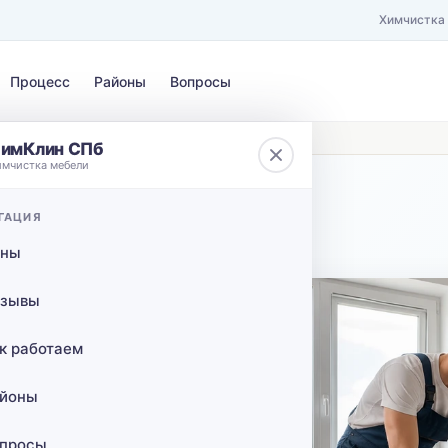
Химчистка
Процесс
Районы
Вопросы
ездом у метро Звенигородская в СПб
имКлин СПб
имчистка мебели
ЗАГРЯЗНЕНИЕ
ГАЦИЯ
 от КАД
Выберите загрязнение…
ены
сов с
зывы
о
к работаем
в СПб
йоны
просы