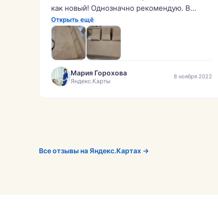
как новый! Однозначно рекомендую. В
стоимость входил выезд в загородный дом
Открыть ещё
за пределы КАД. На фото наш диван «до» и
«после» химчистки, результат очевиден.»
Мария Горохова
8 ноября 2022
Яндекс.Карты
Все отзывы на Яндекс.Картах →