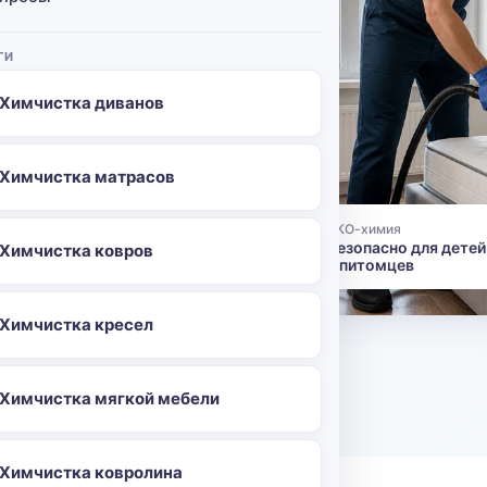
приедет
тировкой
ГИ
дому в
Химчистка диванов
 прямо в
исит от
и.
Химчистка матрасов
ЭКО-химия
👶
Безопасно для детей
Химчистка ковров
и питомцев
96
Химчистка кресел
о
Химчистка мягкой мебели
Химчистка ковролина