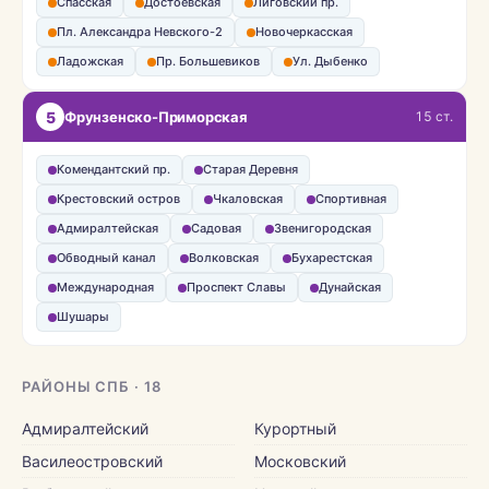
Спасская
Достоевская
Лиговский пр.
Пл. Александра Невского-2
Новочеркасская
Ладожская
Пр. Большевиков
Ул. Дыбенко
5
Фрунзенско-Приморская
15 ст.
Комендантский пр.
Старая Деревня
Крестовский остров
Чкаловская
Спортивная
Адмиралтейская
Садовая
Звенигородская
Обводный канал
Волковская
Бухарестская
Международная
Проспект Славы
Дунайская
Шушары
РАЙОНЫ СПБ · 18
Адмиралтейский
Курортный
Василеостровский
Московский