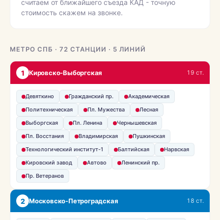
считаем от ближайшего съезда КАД - точную
стоимость скажем на звонке.
МЕТРО СПБ · 72 СТАНЦИИ · 5 ЛИНИЙ
1
Кировско-Выборгская
19 ст.
Девяткино
Гражданский пр.
Академическая
Политехническая
Пл. Мужества
Лесная
Выборгская
Пл. Ленина
Чернышевская
Пл. Восстания
Владимирская
Пушкинская
Технологический институт-1
Балтийская
Нарвская
Кировский завод
Автово
Ленинский пр.
Пр. Ветеранов
2
Московско-Петроградская
18 ст.