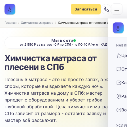
Записаться на химчистку
💧
Записаться
Рассчитаем стоимость и подберём удобное время
ТИП МЕБЕЛИ
Главная
Химчистка матрасов
Химчистка матраса от плесени в СПб
💧
Диван
Мы в сети
от 2 550 ₽ за матрас · 0 ₽ по СПб · по ЛО 40 ₽/км от КАД
НАВИ
ТИП ОБИВКИ
Ц
Химчистка матраса от
Выберите ткань…
плесени в СПб
От
ЗАГРЯЗНЕНИЕ
Плесень в матрасе - это не просто запах, а живые
Ка
Выберите загрязнение…
споры, которые вы вдыхаете каждую ночь.
Химчистка матраса на дому в СПб: мастер
Ра
ТЕЛЕФОН
приедет с оборудованием и уберёт грибок
глубокой обработкой. Цена химчистки матраса в
Во
СПб зависит от размера - оставьте заявку и
мастер всё расскажет.
УСЛУ