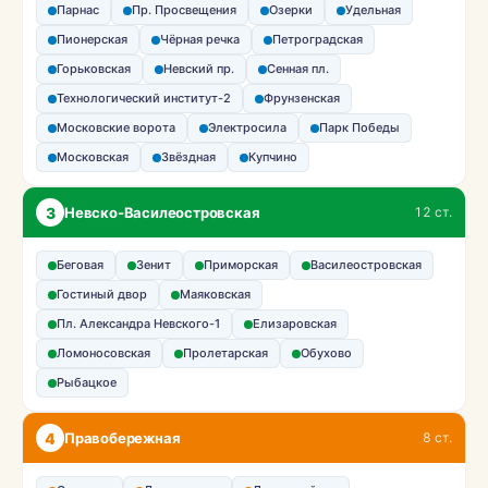
Парнас
Пр. Просвещения
Озерки
Удельная
Пионерская
Чёрная речка
Петроградская
Горьковская
Невский пр.
Сенная пл.
Технологический институт-2
Фрунзенская
Московские ворота
Электросила
Парк Победы
Московская
Звёздная
Купчино
3
Невско-Василеостровская
12 ст.
Беговая
Зенит
Приморская
Василеостровская
Гостиный двор
Маяковская
Пл. Александра Невского-1
Елизаровская
Ломоносовская
Пролетарская
Обухово
Рыбацкое
4
Правобережная
8 ст.