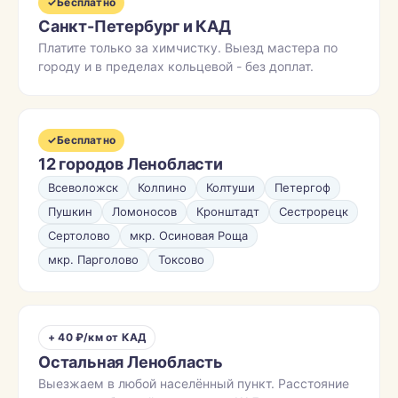
✓
Бесплатно
Санкт-Петербург и КАД
Платите только за химчистку. Выезд мастера по
городу и в пределах кольцевой - без доплат.
✓
Бесплатно
12 городов Ленобласти
Всеволожск
Колпино
Колтуши
Петергоф
Пушкин
Ломоносов
Кронштадт
Сестрорецк
Сертолово
мкр. Осиновая Роща
мкр. Парголово
Токсово
+ 40 ₽/км от КАД
Остальная Ленобласть
Выезжаем в любой населённый пункт. Расстояние