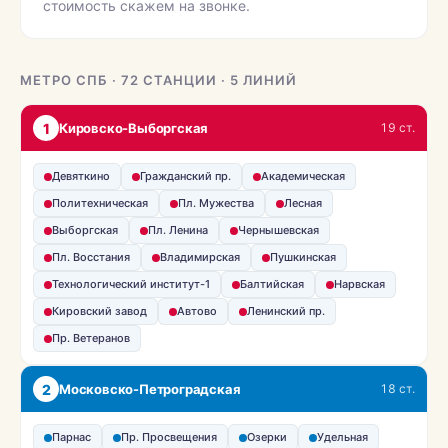
стоимость скажем на звонке.
МЕТРО СПБ · 72 СТАНЦИИ · 5 ЛИНИЙ
1
Кировско-Выборгская
19 ст.
Девяткино
Гражданский пр.
Академическая
Политехническая
Пл. Мужества
Лесная
Выборгская
Пл. Ленина
Чернышевская
Пл. Восстания
Владимирская
Пушкинская
Технологический институт-1
Балтийская
Нарвская
Кировский завод
Автово
Ленинский пр.
Пр. Ветеранов
2
Московско-Петроградская
18 ст.
Парнас
Пр. Просвещения
Озерки
Удельная