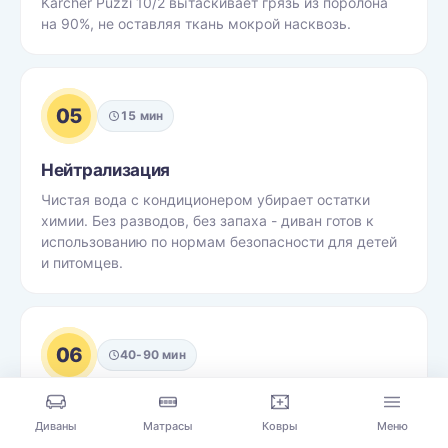
Karcher Puzzi 10/2 вытаскивает грязь из поролона
на 90%, не оставляя ткань мокрой насквозь.
05
15 мин
Нейтрализация
Чистая вода с кондиционером убирает остатки
химии. Без разводов, без запаха - диван готов к
использованию по нормам безопасности для детей
и питомцев.
06
40-90 мин
Сушка и приёмка
Диваны
Матрасы
Ковры
Меню
Принудительная сушка профессиональным феном