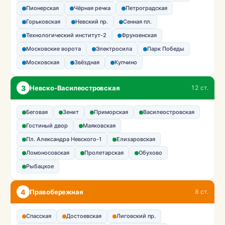
Пионерская
Чёрная речка
Петроградская
Горьковская
Невский пр.
Сенная пл.
Технологический институт-2
Фрунзенская
Московские ворота
Электросила
Парк Победы
Московская
Звёздная
Купчино
3
Невско-Василеостровская
12 ст.
Беговая
Зенит
Приморская
Василеостровская
Гостиный двор
Маяковская
Пл. Александра Невского-1
Елизаровская
Ломоносовская
Пролетарская
Обухово
Рыбацкое
4
Правобережная
8 ст.
Спасская
Достоевская
Лиговский пр.