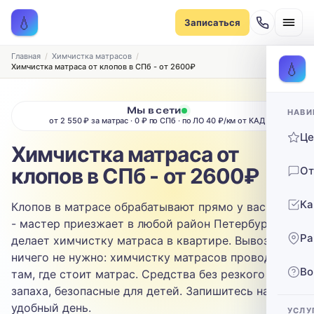
Записаться на химчистку
💧
Записаться
Рассчитаем стоимость и подберём удобное время
ТИП МЕБЕЛИ
Главная
Химчистка матрасов
💧
Химчистка матраса от клопов в СПб - от 2600₽
Диван
Мы в сети
НАВИ
ТИП ОБИВКИ
от 2 550 ₽ за матрас · 0 ₽ по СПб · по ЛО 40 ₽/км от КАД
Ц
Выберите ткань…
Химчистка матраса от
клопов в СПб - от 2600₽
От
ЗАГРЯЗНЕНИЕ
Ка
Клопов в матрасе обрабатывают прямо у вас дома
Выберите загрязнение…
- мастер приезжает в любой район Петербурга и
Ра
делает химчистку матраса в квартире. Вывозить
ТЕЛЕФОН
ничего не нужно: химчистку матрасов проводят
Во
там, где стоит матрас. Средства без резкого
запаха, безопасные для детей. Запишитесь на
удобный день.
УСЛУ