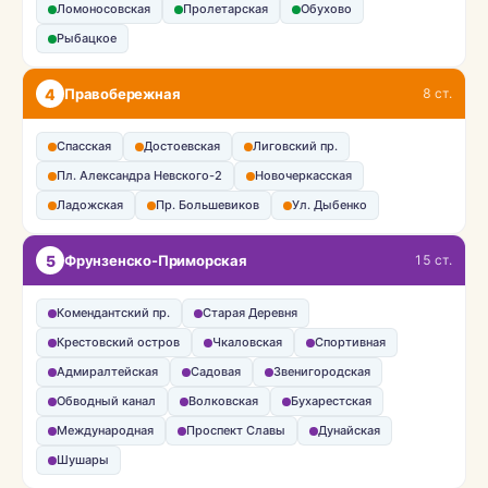
Ломоносовская
Пролетарская
Обухово
Рыбацкое
4
Правобережная
8 ст.
Спасская
Достоевская
Лиговский пр.
Пл. Александра Невского-2
Новочеркасская
Ладожская
Пр. Большевиков
Ул. Дыбенко
5
Фрунзенско-Приморская
15 ст.
Комендантский пр.
Старая Деревня
Крестовский остров
Чкаловская
Спортивная
Адмиралтейская
Садовая
Звенигородская
Обводный канал
Волковская
Бухарестская
Международная
Проспект Славы
Дунайская
Шушары