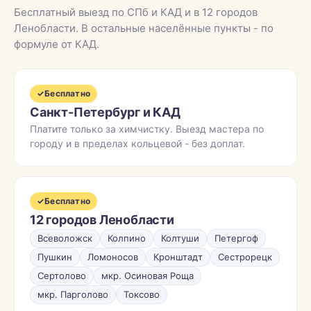
Бесплатный выезд по СПб и КАД и в 12 городов
Ленобласти. В остальные населённые пункты - по
формуле от КАД.
✓
Бесплатно
Санкт-Петербург и КАД
Платите только за химчистку. Выезд мастера по
городу и в пределах кольцевой - без доплат.
✓
Бесплатно
12 городов Ленобласти
Всеволожск
Колпино
Колтуши
Петергоф
Пушкин
Ломоносов
Кронштадт
Сестрорецк
Сертолово
мкр. Осиновая Роща
мкр. Парголово
Токсово