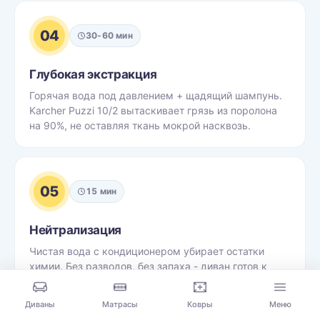
04
30-60 мин
Глубокая экстракция
Горячая вода под давлением + щадящий шампунь.
Karcher Puzzi 10/2 вытаскивает грязь из поролона
на 90%, не оставляя ткань мокрой насквозь.
05
15 мин
Нейтрализация
Чистая вода с кондиционером убирает остатки
химии. Без разводов, без запаха - диван готов к
использованию по нормам безопасности для детей
и питомцев.
Диваны
Матрасы
Ковры
Меню