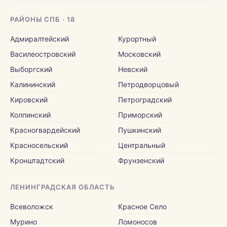
РАЙОНЫ СПБ · 18
Адмиралтейский
Курортный
Василеостровский
Московский
Выборгский
Невский
Калининский
Петродворцовый
Кировский
Петроградский
Колпинский
Приморский
Красногвардейский
Пушкинский
Красносельский
Центральный
Кронштадтский
Фрунзенский
ЛЕНИНГРАДСКАЯ ОБЛАСТЬ
Всеволожск
Красное Село
Мурино
Ломоносов