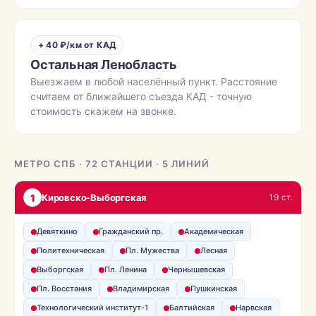
+ 40 ₽/км от КАД
Остальная Ленобласть
Выезжаем в любой населённый пункт. Расстояние
считаем от ближайшего съезда КАД - точную
стоимость скажем на звонке.
МЕТРО СПБ · 72 СТАНЦИИ · 5 ЛИНИЙ
1
Кировско-Выборгская
19 ст.
Девяткино
Гражданский пр.
Академическая
Политехническая
Пл. Мужества
Лесная
Выборгская
Пл. Ленина
Чернышевская
Пл. Восстания
Владимирская
Пушкинская
Технологический институт-1
Балтийская
Нарвская