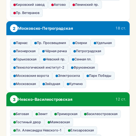
Кировский завод
Автово
Ленинский пр.
Пр. Ветеранов
2
Московско-Петроградская
18 ст.
Парнас
Пр. Просвещения
Озерки
Удельная
Пионерская
Чёрная речка
Петроградская
Горьковская
Невский пр.
Сенная пл.
Технологический институт-2
Фрунзенская
Московские ворота
Электросила
Парк Победы
Московская
Звёздная
Купчино
3
Невско-Василеостровская
12 ст.
Беговая
Зенит
Приморская
Василеостровская
Гостиный двор
Маяковская
Пл. Александра Невского-1
Елизаровская