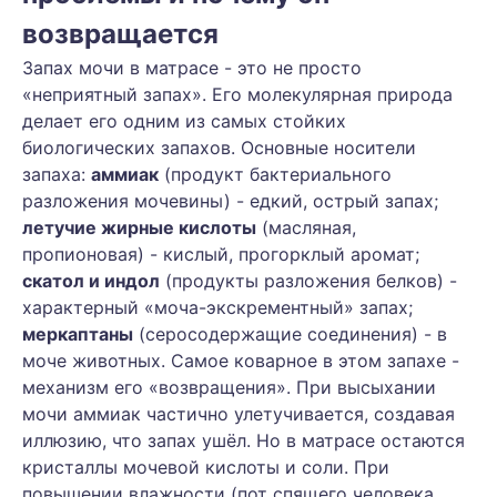
возвращается
Запах мочи в матрасе - это не просто
«неприятный запах». Его молекулярная природа
делает его одним из самых стойких
биологических запахов. Основные носители
запаха:
аммиак
(продукт бактериального
разложения мочевины) - едкий, острый запах;
летучие жирные кислоты
(масляная,
пропионовая) - кислый, прогорклый аромат;
скатол и индол
(продукты разложения белков) -
характерный «моча-экскрементный» запах;
меркаптаны
(серосодержащие соединения) - в
моче животных. Самое коварное в этом запахе -
механизм его «возвращения». При высыхании
мочи аммиак частично улетучивается, создавая
иллюзию, что запах ушёл. Но в матрасе остаются
кристаллы мочевой кислоты и соли. При
повышении влажности (пот спящего человека,