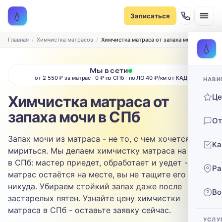
Записаться на химчистку
💧
Записаться
Рассчитаем стоимость и подберём удобное время
ТИП МЕБЕЛИ
Главная
Химчистка матрасов
Химчистка матраса от запаха мочи в СПб
💧
Диван
Мы в сети
от 2 550 ₽ за матрас · 0 ₽ по СПб · по ЛО 40 ₽/км от КАД
НАВИ
ТИП ОБИВКИ
Ц
Химчистка матраса от
Выберите ткань…
запаха мочи в СПб
От
ЗАГРЯЗНЕНИЕ
Запах мочи из матраса - не то, с чем хочется
Ка
Выберите загрязнение…
мириться. Мы делаем химчистку матраса на дому
в СПб: мастер приедет, обработает и уедет -
Ра
ТЕЛЕФОН
матрас остаётся на месте, вы не тащите его
никуда. Убираем стойкий запах даже после
Во
застарелых пятен. Узнайте цену химчистки
матраса в СПб - оставьте заявку сейчас.
УСЛУ