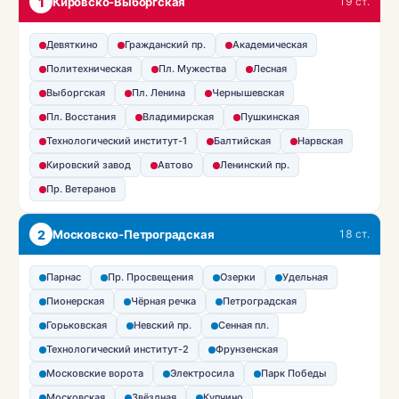
1
Кировско-Выборгская
19 ст.
Девяткино
Гражданский пр.
Академическая
Политехническая
Пл. Мужества
Лесная
Выборгская
Пл. Ленина
Чернышевская
Пл. Восстания
Владимирская
Пушкинская
Технологический институт-1
Балтийская
Нарвская
Кировский завод
Автово
Ленинский пр.
Пр. Ветеранов
2
Московско-Петроградская
18 ст.
Парнас
Пр. Просвещения
Озерки
Удельная
Пионерская
Чёрная речка
Петроградская
Горьковская
Невский пр.
Сенная пл.
Технологический институт-2
Фрунзенская
Московские ворота
Электросила
Парк Победы
Московская
Звёздная
Купчино