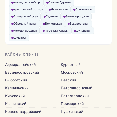
Комендантский пр.
Старая Деревня
Крестовский остров
Чкаловская
Спортивная
Адмиралтейская
Садовая
Звенигородская
Обводный канал
Волковская
Бухарестская
Международная
Проспект Славы
Дунайская
Шушары
РАЙОНЫ СПБ · 18
Адмиралтейский
Курортный
Василеостровский
Московский
Выборгский
Невский
Калининский
Петродворцовый
Кировский
Петроградский
Колпинский
Приморский
Красногвардейский
Пушкинский