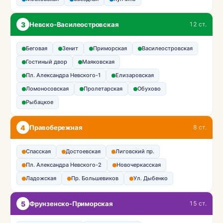
3
Невско-Василеостровская
12 ст.
Беговая
Зенит
Приморская
Василеостровская
Гостиный двор
Маяковская
Пл. Александра Невского-1
Елизаровская
Ломоносовская
Пролетарская
Обухово
Рыбацкое
4
Правобережная
8 ст.
Спасская
Достоевская
Лиговский пр.
Пл. Александра Невского-2
Новочеркасская
Ладожская
Пр. Большевиков
Ул. Дыбенко
5
Фрунзенско-Приморская
15 ст.