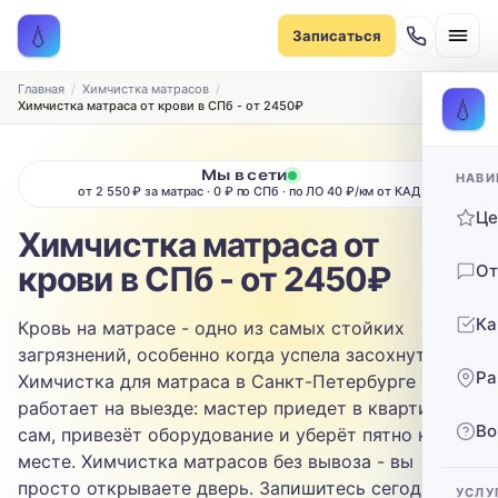
Записаться на химчистку
💧
Записаться
Рассчитаем стоимость и подберём удобное время
ТИП МЕБЕЛИ
Главная
Химчистка матрасов
💧
Химчистка матраса от крови в СПб - от 2450₽
Диван
Мы в сети
НАВИ
ТИП ОБИВКИ
от 2 550 ₽ за матрас · 0 ₽ по СПб · по ЛО 40 ₽/км от КАД
Ц
Выберите ткань…
Химчистка матраса от
крови в СПб - от 2450₽
От
ЗАГРЯЗНЕНИЕ
Ка
Кровь на матрасе - одно из самых стойких
Выберите загрязнение…
загрязнений, особенно когда успела засохнуть.
Ра
Химчистка для матраса в Санкт-Петербурге
ТЕЛЕФОН
работает на выезде: мастер приедет в квартиру
Во
сам, привезёт оборудование и уберёт пятно на
месте. Химчистка матрасов без вывоза - вы
просто открываете дверь. Запишитесь сегодня.
УСЛУ