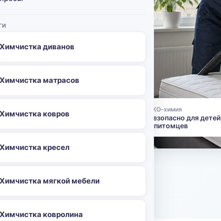
ГИ
стер
я. Чистим
Химчистка диванов
на месте:
их хлопот.
Химчистка матрасов
найте
ЭКО-химия
Химчистка ковров
👶
Безопасно для детей
и питомцев
96
Химчистка кресел
о
Химчистка мягкой мебели
Химчистка ковролина