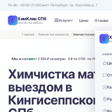
Пн-Вс · 09:00-21:00
Санкт-Петербург, пр. Королёва д. 7
ХимКлин СПб
💧
Услуги
Цены
Отзывы
Химчистка мебели
Главная
Химчистка матрасов
Химчистка матрасов с вы
Записаться на химчистку
Х
💧
Х
Рассчитаем стоимость и подберём удобное время
ТИП МЕБЕЛИ
ТИП ОБИВКИ
НАВИ
Мы в сети
от 2 550 ₽ за матрас · 0 ₽ по СПб · по ЛО 40 ₽/км
Диван
Выберите ткань…
Ц
Химчистка матра
Нажимая кнопку, вы соглашаетесь с
политикой конфиденциальности
От
выездом в
Ка
Кингисеппском р
Ра
Во