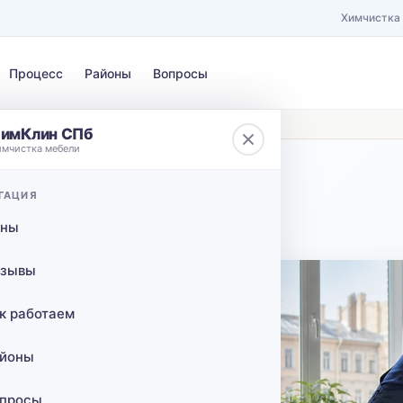
Химчистка
Процесс
Районы
Вопросы
ездом в Кингисеппском районе в СПб
имКлин СПб
имчистка мебели
ЗАГРЯЗНЕНИЕ
ГАЦИЯ
 от КАД
Выберите загрязнение…
ены
сов с
зывы
к работаем
айоне в
йоны
просы