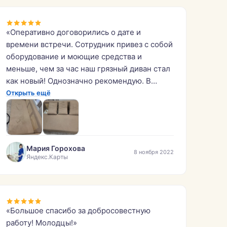
«Оперативно договорились о дате и
времени встречи. Сотрудник привез с собой
оборудование и моющие средства и
меньше, чем за час наш грязный диван стал
как новый! Однозначно рекомендую. В
стоимость входил выезд в загородный дом
Открыть ещё
за пределы КАД. На фото наш диван «до» и
«после» химчистки, результат очевиден.»
Мария Горохова
8 ноября 2022
Яндекс.Карты
«Большое спасибо за добросовестную
работу! Молодцы!»