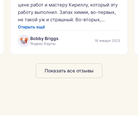
цене работ и мастеру Кириллу, который эту
работу выполнил. Запах химии, во-первых,
не такой уж и страшный. Во-вторых,
выветривается спустя несколько часов.
Открыть ещё
Диван из икеи, материал мешковина. Пятно
Bobby Briggs
16 января 2023
— моча.»
Яндекс.Карты
Показать все отзывы