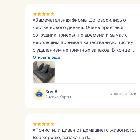
«Замечательная фирма. Договорились о
чистке нового дивана. Очень приятный
сотрудник приехал по времени и за час с
небольшим произвел качественную чистку
с удалением неприятных запахов. В конце
процесса можно увидеть, какая грязная
Открыть ещё
вода после мытья! Это говорит о том, что
даже новые предметы мебели нуждаются в
мойке. Благодарю данную компанию,
Кирилла лично и рекомендую всем, кому
Зоя А.
13 октября 2025
нужно качественное очищение
Яндекс.Карты
пространства.»
«Почистили диван от домашнего животного.
Все хорошо, запаха нет!»