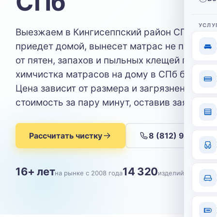
СПб
УСЛУ
Выезжаем в Кингисеппский район СПб - ма
приедет домой, вынесет матрас не придётс
от пятен, запахов и пыльных клещей прямо 
химчистка матрасов на дому в СПб без лишн
Цена зависит от размера и загрязнения - уз
стоимость за пару минут, оставив заявку.
Рассчитать чистку
8 (812) 904-09-
16+ лет
14 320
на рынке с 2008 года
изделий почищен