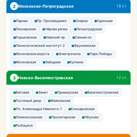
2
Московско-Петроградская
18 ст.
Парнас
Пр. Просвещения
Озерки
Удельная
Пионерская
Чёрная речка
Петроградская
Горьковская
Невский пр.
Сенная пл.
Технологический институт-2
Фрунзенская
Московские ворота
Электросила
Парк Победы
Московская
Звёздная
Купчино
3
Невско-Василеостровская
12 ст.
Беговая
Зенит
Приморская
Василеостровская
Гостиный двор
Маяковская
Пл. Александра Невского-1
Елизаровская
Ломоносовская
Пролетарская
Обухово
Рыбацкое