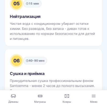
05
15 мин
Нейтрализация
Чистая вода с кондиционером убирает остатки
химии. Без разводов, без запаха - диван готов к
использованию по нормам безопасности для детей
и питомцев.
06
40-90 мин
Сушка и приёмка
Принудительная сушка профессиональным феном
Santoemma - менее 2 часов до полного высыхания.
Показываем результат, акт и оплата - после вашего
осмотра.
Диваны
Матрасы
Ковры
Меню