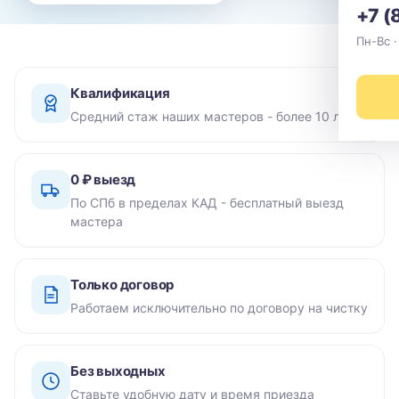
+7 (
Пн-Вс ·
Квалификация
Средний стаж наших мастеров - более 10 лет
0 ₽ выезд
По СПб в пределах КАД - бесплатный выезд
мастера
Только договор
Работаем исключительно по договору на чистку
Без выходных
Ставьте удобную дату и время приезда