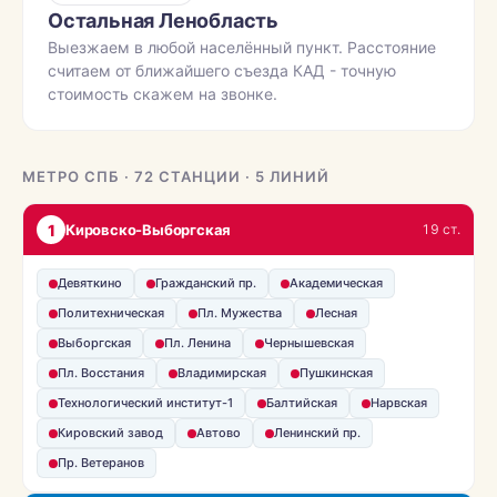
Остальная Ленобласть
Выезжаем в любой населённый пункт. Расстояние
считаем от ближайшего съезда КАД - точную
стоимость скажем на звонке.
МЕТРО СПБ · 72 СТАНЦИИ · 5 ЛИНИЙ
1
Кировско-Выборгская
19 ст.
Девяткино
Гражданский пр.
Академическая
Политехническая
Пл. Мужества
Лесная
Выборгская
Пл. Ленина
Чернышевская
Пл. Восстания
Владимирская
Пушкинская
Технологический институт-1
Балтийская
Нарвская
Кировский завод
Автово
Ленинский пр.
Пр. Ветеранов