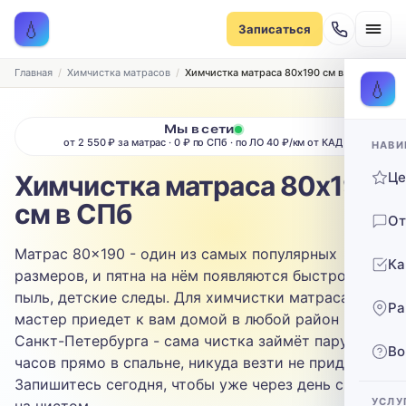
Записаться на химчистку
💧
Записаться
Рассчитаем стоимость и подберём удобное время
ТИП МЕБЕЛИ
Главная
Химчистка матрасов
Химчистка матраса 80х190 см в СПб
💧
Диван
Мы в сети
от 2 550 ₽ за матрас · 0 ₽ по СПб · по ЛО 40 ₽/км от КАД
НАВИ
ТИП ОБИВКИ
Ц
Химчистка матраса 80х190
Выберите ткань…
см в СПб
От
ЗАГРЯЗНЕНИЕ
Матрас 80×190 - один из самых популярных
Ка
Выберите загрязнение…
размеров, и пятна на нём появляются быстро: пот,
пыль, детские следы. Для химчистки матраса
Ра
ТЕЛЕФОН
мастер приедет к вам домой в любой район
Санкт-Петербурга - сама чистка займёт пару
Во
часов прямо в спальне, никуда везти не придётся.
Запишитесь сегодня, чтобы уже через день спать
УСЛУ