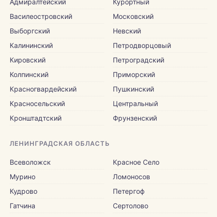
Адмиралтейский
Курортный
Василеостровский
Московский
Выборгский
Невский
Калининский
Петродворцовый
Кировский
Петроградский
Колпинский
Приморский
Красногвардейский
Пушкинский
Красносельский
Центральный
Кронштадтский
Фрунзенский
ЛЕНИНГРАДСКАЯ ОБЛАСТЬ
Всеволожск
Красное Село
Мурино
Ломоносов
Кудрово
Петергоф
Гатчина
Сертолово