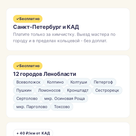
✓
Бесплатно
Санкт-Петербург и КАД
Платите только за химчистку. Выезд мастера по
городу и в пределах кольцевой - без доплат.
✓
Бесплатно
12 городов Ленобласти
Всеволожск
Колпино
Колтуши
Петергоф
Пушкин
Ломоносов
Кронштадт
Сестрорецк
Сертолово
мкр. Осиновая Роща
мкр. Парголово
Токсово
+ 40 ₽/км от КАД