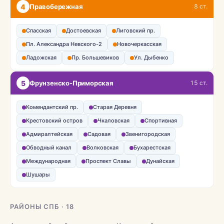
4
Правобережная
8 ст.
Спасская
Достоевская
Лиговский пр.
Пл. Александра Невского-2
Новочеркасская
Ладожская
Пр. Большевиков
Ул. Дыбенко
5
Фрунзенско-Приморская
15 ст.
Комендантский пр.
Старая Деревня
Крестовский остров
Чкаловская
Спортивная
Адмиралтейская
Садовая
Звенигородская
Обводный канал
Волковская
Бухарестская
Международная
Проспект Славы
Дунайская
Шушары
РАЙОНЫ СПБ · 18