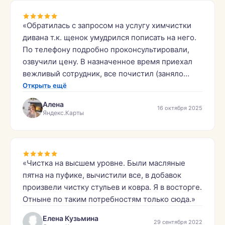
«Обратилась с запросом на услугу химчистки
дивана т.к. щенок умудрился пописать на него.
По телефону подробно проконсультировали,
озвучили цену. В назначенное время приехал
вежливый сотрудник, все почистил (заняло
примерно 1,5 часа), убрал за собой, дал
Открыть ещё
рекомендации. Диван выглядит как новый,
Алена
16 октября 2025
запах пописа убран, цена в процессе не
Яндекс.Карты
изменилась. Фирму рекомендую.»
«Чистка на высшем уровне. Были масляные
пятна на пуфике, вычистили все, в добавок
произвели чистку стульев и ковра. Я в восторге.
Отныне по таким потребностям только сюда.»
Елена Кузьмина
29 сентября 2022