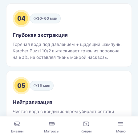
04
30-60 мин
Глубокая экстракция
Горячая вода под давлением + щадящий шампунь.
Karcher Puzzi 10/2 вытаскивает грязь из поролона
на 90%, не оставляя ткань мокрой насквозь.
05
15 мин
Нейтрализация
Чистая вода с кондиционером убирает остатки
химии. Без разводов, без запаха - диван готов к
использованию по нормам безопасности для детей
и питомцев.
Диваны
Матрасы
Ковры
Меню