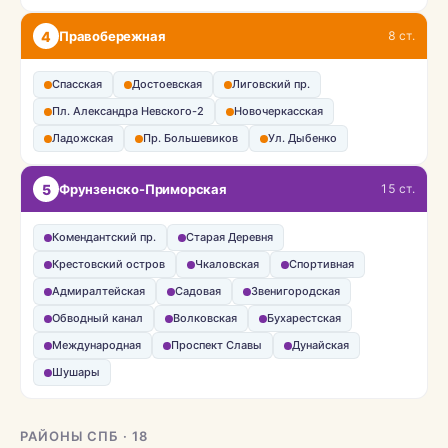
4
Правобережная
8 ст.
Спасская
Достоевская
Лиговский пр.
Пл. Александра Невского-2
Новочеркасская
Ладожская
Пр. Большевиков
Ул. Дыбенко
5
Фрунзенско-Приморская
15 ст.
Комендантский пр.
Старая Деревня
Крестовский остров
Чкаловская
Спортивная
Адмиралтейская
Садовая
Звенигородская
Обводный канал
Волковская
Бухарестская
Международная
Проспект Славы
Дунайская
Шушары
РАЙОНЫ СПБ · 18