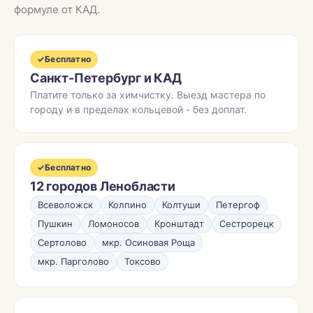
формуле от КАД.
✓
Бесплатно
Санкт-Петербург и КАД
Платите только за химчистку. Выезд мастера по
городу и в пределах кольцевой - без доплат.
✓
Бесплатно
12 городов Ленобласти
Всеволожск
Колпино
Колтуши
Петергоф
Пушкин
Ломоносов
Кронштадт
Сестрорецк
Сертолово
мкр. Осиновая Роща
мкр. Парголово
Токсово