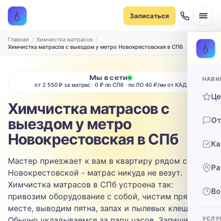
Записаться на химчистку
💧
Записаться
Рассчитаем стоимость и подберём удобное время
ТИП МЕБЕЛИ
Главная
Химчистка матрасов
💧
Химчистка матрасов с выездом у метро Новокрестовская в СПб
Диван
Мы в сети
НАВИ
ТИП ОБИВКИ
от 2 550 ₽ за матрас · 0 ₽ по СПб · по ЛО 40 ₽/км от КАД
Ц
Выберите ткань…
Химчистка матрасов с
выездом у метро
От
ЗАГРЯЗНЕНИЕ
Новокрестовская в СПб
Ка
Выберите загрязнение…
Мастер приезжает к вам в квартиру рядом с
Ра
ТЕЛЕФОН
Новокрестовской - матрас никуда не везут.
Химчистка матрасов в СПб устроена так:
Во
привозим оборудование с собой, чистим прямо на
месте, выводим пятна, запах и пылевых клещей.
Обычно укладываемся за пару часов. Запишитесь
УСЛУ