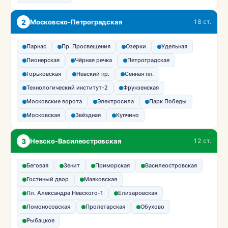
2
Московско-Петроградская
18 ст.
Парнас
Пр. Просвещения
Озерки
Удельная
Пионерская
Чёрная речка
Петроградская
Горьковская
Невский пр.
Сенная пл.
Технологический институт-2
Фрунзенская
Московские ворота
Электросила
Парк Победы
Московская
Звёздная
Купчино
3
Невско-Василеостровская
12 ст.
Беговая
Зенит
Приморская
Василеостровская
Гостиный двор
Маяковская
Пл. Александра Невского-1
Елизаровская
Ломоносовская
Пролетарская
Обухово
Рыбацкое