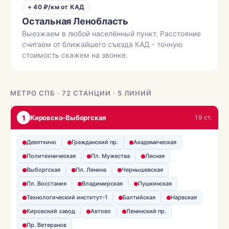
+ 40 ₽/км от КАД
Остальная Ленобласть
Выезжаем в любой населённый пункт. Расстояние
считаем от ближайшего съезда КАД - точную
стоимость скажем на звонке.
МЕТРО СПБ · 72 СТАНЦИИ · 5 ЛИНИЙ
1
Кировско-Выборгская
19 ст.
Девяткино
Гражданский пр.
Академическая
Политехническая
Пл. Мужества
Лесная
Выборгская
Пл. Ленина
Чернышевская
Пл. Восстания
Владимирская
Пушкинская
Технологический институт-1
Балтийская
Нарвская
Кировский завод
Автово
Ленинский пр.
Пр. Ветеранов