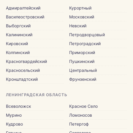
Адмиралтейский
Курортный
Василеостровский
Московский
Выборгский
Невский
Калининский
Петродворцовый
Кировский
Петроградский
Колпинский
Приморский
Красногвардейский
Пушкинский
Красносельский
Центральный
Кронштадтский
Фрунзенский
ЛЕНИНГРАДСКАЯ ОБЛАСТЬ
Всеволожск
Красное Село
Мурино
Ломоносов
Кудрово
Петергоф
Гатчина
Сертолово